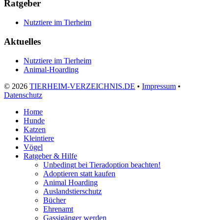
Ratgeber
Nutztiere im Tierheim
Aktuelles
Nutztiere im Tierheim
Animal-Hoarding
©
2026
TIERHEIM-VERZEICHNIS.DE
•
Impressum
•
Datenschutz
Home
Hunde
Katzen
Kleintiere
Vögel
Ratgeber & Hilfe
Unbedingt bei Tieradoption beachten!
Adoptieren statt kaufen
Animal Hoarding
Auslandstierschutz
Bücher
Ehrenamt
Gassigänger werden