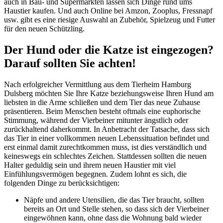
auch in Bau- und Supermärkten lassen sich Dinge rund ums
Haustier kaufen. Und auch Online bei Amzon, Zooplus, Fressnapf
usw. gibt es eine riesige Auswahl an Zubehör, Spielzeug und Futter
für den neuen Schützling.
Der Hund oder die Katze ist eingezogen?
Darauf sollten Sie achten!
Nach erfolgreicher Vermittlung aus dem Tierheim Hamburg
Dulsberg möchten Sie Ihre Katze beziehungsweise Ihren Hund am
liebsten in die Arme schließen und dem Tier das neue Zuhause
präsentieren. Beim Menschen besteht oftmals eine euphorische
Stimmung, während der Vierbeiner mitunter ängstlich oder
zurückhaltend daherkommt. In Anbetracht der Tatsache, dass sich
das Tier in einer vollkommen neuen Lebenssituation befindet und
erst einmal damit zurechtkommen muss, ist dies verständlich und
keineswegs ein schlechtes Zeichen. Stattdessen sollten die neuen
Halter geduldig sein und ihrem neuen Haustier mit viel
Einfühlungsvermögen begegnen. Zudem lohnt es sich, die
folgenden Dinge zu berücksichtigen:
Näpfe und andere Utensilien, die das Tier braucht, sollten
bereits an Ort und Stelle stehen, so dass sich der Vierbeiner
eingewöhnen kann, ohne dass die Wohnung bald wieder