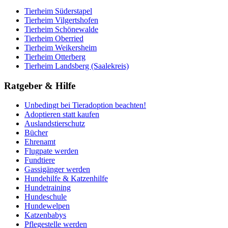
Tierheim Süderstapel
Tierheim Vilgertshofen
Tierheim Schönewalde
Tierheim Oberried
Tierheim Weikersheim
Tierheim Otterberg
Tierheim Landsberg (Saalekreis)
Ratgeber & Hilfe
Unbedingt bei Tieradoption beachten!
Adoptieren statt kaufen
Auslandstierschutz
Bücher
Ehrenamt
Flugpate werden
Fundtiere
Gassigänger werden
Hundehilfe & Katzenhilfe
Hundetraining
Hundeschule
Hundewelpen
Katzenbabys
Pflegestelle werden