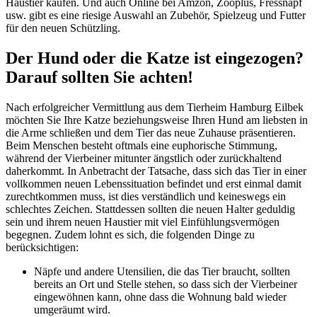
Haustier kaufen. Und auch Online bei Amzon, Zooplus, Fressnapf
usw. gibt es eine riesige Auswahl an Zubehör, Spielzeug und Futter
für den neuen Schützling.
Der Hund oder die Katze ist eingezogen?
Darauf sollten Sie achten!
Nach erfolgreicher Vermittlung aus dem Tierheim Hamburg Eilbek
möchten Sie Ihre Katze beziehungsweise Ihren Hund am liebsten in
die Arme schließen und dem Tier das neue Zuhause präsentieren.
Beim Menschen besteht oftmals eine euphorische Stimmung,
während der Vierbeiner mitunter ängstlich oder zurückhaltend
daherkommt. In Anbetracht der Tatsache, dass sich das Tier in einer
vollkommen neuen Lebenssituation befindet und erst einmal damit
zurechtkommen muss, ist dies verständlich und keineswegs ein
schlechtes Zeichen. Stattdessen sollten die neuen Halter geduldig
sein und ihrem neuen Haustier mit viel Einfühlungsvermögen
begegnen. Zudem lohnt es sich, die folgenden Dinge zu
berücksichtigen:
Näpfe und andere Utensilien, die das Tier braucht, sollten
bereits an Ort und Stelle stehen, so dass sich der Vierbeiner
eingewöhnen kann, ohne dass die Wohnung bald wieder
umgeräumt wird.