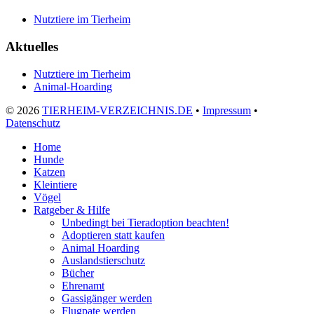
Nutztiere im Tierheim
Aktuelles
Nutztiere im Tierheim
Animal-Hoarding
©
2026
TIERHEIM-VERZEICHNIS.DE
•
Impressum
•
Datenschutz
Home
Hunde
Katzen
Kleintiere
Vögel
Ratgeber & Hilfe
Unbedingt bei Tieradoption beachten!
Adoptieren statt kaufen
Animal Hoarding
Auslandstierschutz
Bücher
Ehrenamt
Gassigänger werden
Flugpate werden