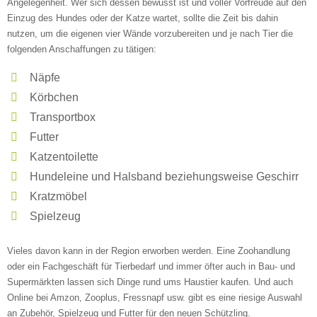
Angelegenheit. Wer sich dessen bewusst ist und voller Vorfreude auf den
—
Einzug des Hundes oder der Katze wartet, sollte die Zeit bis dahin
nutzen, um die eigenen vier Wände vorzubereiten und je nach Tier die
folgenden Anschaffungen zu tätigen:
ÖFFNUNGSZEITEN HINZUFÜGEN
Näpfe
Samstag
Körbchen
Transportbox
Futter
—
Katzentoilette
Hundeleine und Halsband beziehungsweise Geschirr
ÖFFNUNGSZEITEN HINZUFÜGEN
Kratzmöbel
Spielzeug
Sonntag
Vieles davon kann in der Region erworben werden. Eine Zoohandlung
oder ein Fachgeschäft für Tierbedarf und immer öfter auch in Bau- und
Mit Absenden der Daten akzeptiere ich die
Supermärkten lassen sich Dinge rund ums Haustier kaufen. Und auch
AGB`s
.
Online bei Amzon, Zooplus, Fressnapf usw. gibt es eine riesige Auswahl
an Zubehör, Spielzeug und Futter für den neuen Schützling.