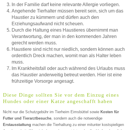
In der Familie darf keine relevante Allergie vorliegen.
Mittwoch
Angehende Tierhalter müssen bereit sein, sich um das
Haustier zu kümmern und dürfen auch den
Erziehungsaufwand nicht scheuen.
Durch die Haltung eines Haustieres übernimmt man
—
Verantwortung, der man in den kommenden Jahren
gerecht werden muss.
ÖFFNUNGSZEITEN HINZUFÜGEN
Haustiere sind nicht nur niedlich, sondern können auch
ordentlich Dreck machen, womit man als Halter leben
Donnerstag
muss.
Im Krankheitsfall oder auch während des Urlaubs muss
das Haustier anderweitig betreut werden. Hier ist eine
frühzeitige Vorsorge angesagt.
—
Diese Dinge sollten Sie vor dem Einzug eines
ÖFFNUNGSZEITEN HINZUFÜGEN
Hundes oder einer Katze angeschafft haben
Nicht nur die Schutzgebühr im Tierheim Eimsbüttel sowie
Kosten für
Freitag
Futter und Tierarztbesuche
, sondern auch die notwendige
Erstausstattung
machen die Tierhaltung zu einer mitunter kostspieligen