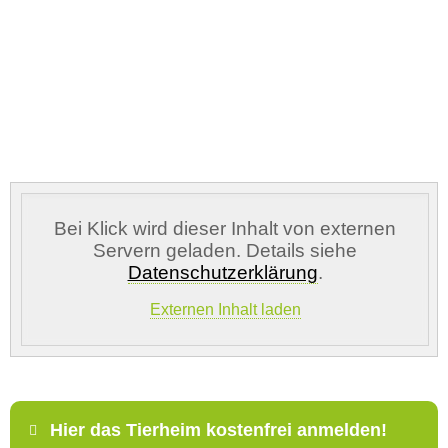
Vermisst seit
Ort des Verschwindens
Bei Klick wird dieser Inhalt von externen
Servern geladen. Details siehe
Datenschutzerklärung
.
Kontaktdaten des Besitzers
Externen Inhalt laden
E-Mail-Adresse
*
Hier das Tierheim kostenfrei anmelden!