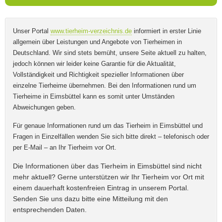
Telefonnummer
Name
*
Unser Portal
www.tierheim-verzeichnis.de
informiert in erster Linie
allgemein über Leistungen und Angebote von Tierheimen in
Mit Absenden der Daten akzeptiere ich die
Deutschland. Wir sind stets bemüht, unsere Seite aktuell zu halten,
AGB`s
.
jedoch können wir leider keine Garantie für die Aktualität,
Vollständigkeit und Richtigkeit spezieller Informationen über
E-Mail
*
einzelne Tierheime übernehmen. Bei den Informationen rund um
ABSENDEN
Tierheime in Eimsbüttel kann es somit unter Umständen
Abweichungen geben.
Für genaue Informationen rund um das Tierheim in Eimsbüttel und
Fragen in Einzelfällen wenden Sie sich bitte direkt – telefonisch oder
Name des Tierheims
*
per E-Mail – an Ihr Tierheim vor Ort.
Die Informationen über das Tierheim in Eimsbüttel sind nicht
mehr aktuell? Gerne unterstützen wir Ihr Tierheim vor Ort mit
einem dauerhaft kostenfreien Eintrag in unserem Portal.
Adresse
*
Senden Sie uns dazu bitte eine Mitteilung mit den
entsprechenden Daten.