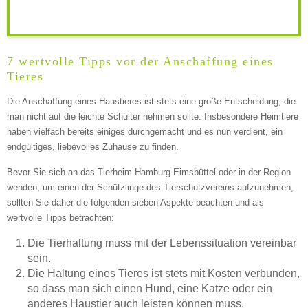
Keine Datei ausgewählt
7 wertvolle Tipps vor der Anschaffung eines
Tieres
Montag
Die Anschaffung eines Haustieres ist stets eine große Entscheidung, die
man nicht auf die leichte Schulter nehmen sollte. Insbesondere Heimtiere
—
haben vielfach bereits einiges durchgemacht und es nun verdient, ein
endgültiges, liebevolles Zuhause zu finden.
ÖFFNUNGSZEITEN HINZUFÜGEN
Bevor Sie sich an das Tierheim Hamburg Eimsbüttel oder in der Region
wenden, um einen der Schützlinge des Tierschutzvereins aufzunehmen,
sollten Sie daher die folgenden sieben Aspekte beachten und als
Dienstag
wertvolle Tipps betrachten:
Die Tierhaltung muss mit der Lebenssituation vereinbar
—
sein.
Die Haltung eines Tieres ist stets mit Kosten verbunden,
so dass man sich einen Hund, eine Katze oder ein
ÖFFNUNGSZEITEN HINZUFÜGEN
anderes Haustier auch leisten können muss.