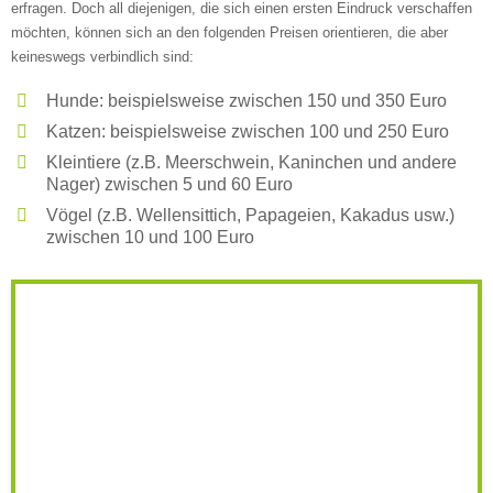
erfragen. Doch all diejenigen, die sich einen ersten Eindruck verschaffen
Weitere Informationen zum
möchten, können sich an den folgenden Preisen orientieren, die aber
keineswegs verbindlich sind:
Tierheim
Hunde: beispielsweise zwischen 150 und 350 Euro
Trägerverein
Katzen: beispielsweise zwischen 100 und 250 Euro
Kleintiere (z.B. Meerschwein, Kaninchen und andere
Nager) zwischen 5 und 60 Euro
Vögel (z.B. Wellensittich, Papageien, Kakadus usw.)
Beschreibung des Tierheims
zwischen 10 und 100 Euro
Logo
LOGO HOCHLADEN