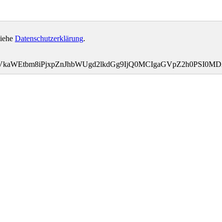
siehe
Datenschutzerklärung
.
bWVkaWEtbm8iPjxpZnJhbWUgd2lkdGg9IjQ0MCIgaGVpZ2h0PSI