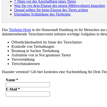
7 Tipps vor der Anschaffung eines Tieres
Was Sie vor dem Einzug des neuen Mitbewohners brauchen
Darauf sollten Sie beim Einzug des Tieres achten
Ehemalige Schützlinge des Tierheims
Das
Tierheim Horn
in der Hansestadt Hamburg ist für Menschen aus
dahinterstehende Tierschutzverein nehmen wichtige Aufgaben in di
Öffentlichkeitsarbeit im Sinne des Tierschutzes
Kontrolle von Tierhaltungen
Beratung in Sachen Tierhaltung
Aufnahme von in Not geratenen Tieren
Tiervermittlung
Tierschutzaktionen
Haustier vermisst? Gib hier kostenlos eine Suchmeldung für Dein Tier
Name
*
E-Mail
*