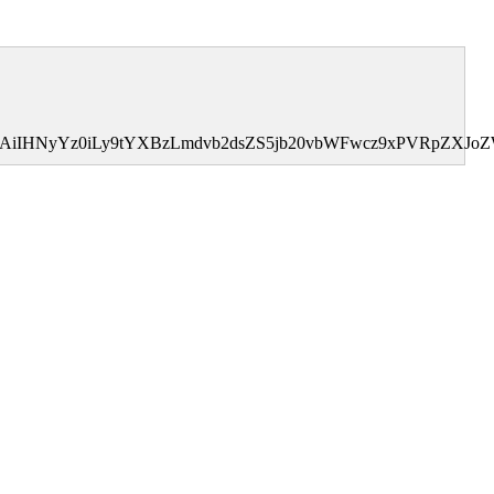
0MDAiIHNyYz0iLy9tYXBzLmdvb2dsZS5jb20vbWFwcz9xPVRpZX