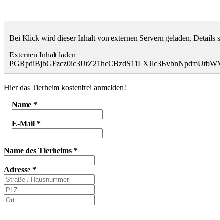
Bei Klick wird dieser Inhalt von externen Servern geladen. Details 
Externen Inhalt laden
PGRpdiBjbGFzcz0ic3UtZ21hcCBzdS11LXJlc3BvbnNpdmUt
Hier das Tierheim kostenfrei anmelden!
Name
*
E-Mail
*
Name des Tierheims
*
Adresse
*