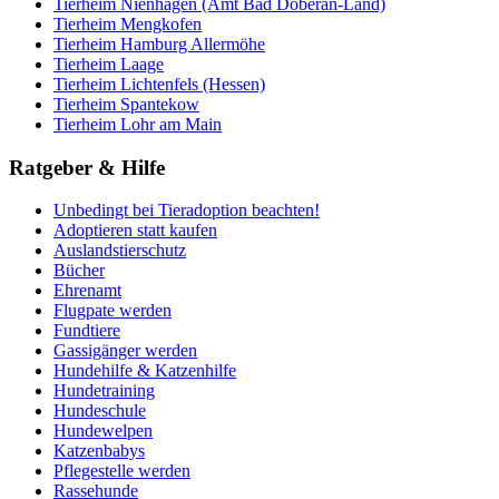
Tierheim Nienhagen (Amt Bad Doberan-Land)
Tierheim Mengkofen
Tierheim Hamburg Allermöhe
Tierheim Laage
Tierheim Lichtenfels (Hessen)
Tierheim Spantekow
Tierheim Lohr am Main
Ratgeber & Hilfe
Unbedingt bei Tieradoption beachten!
Adoptieren statt kaufen
Auslandstierschutz
Bücher
Ehrenamt
Flugpate werden
Fundtiere
Gassigänger werden
Hundehilfe & Katzenhilfe
Hundetraining
Hundeschule
Hundewelpen
Katzenbabys
Pflegestelle werden
Rassehunde