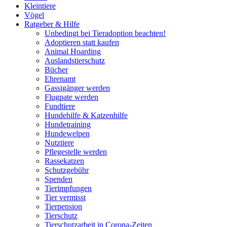
Kleintiere
Vögel
Ratgeber & Hilfe
Unbedingt bei Tieradoption beachten!
Adoptieren statt kaufen
Animal Hoarding
Auslandstierschutz
Bücher
Ehrenamt
Gassigänger werden
Flugpate werden
Fundtiere
Hundehilfe & Katzenhilfe
Hundetraining
Hundewelpen
Nutztiere
Pflegestelle werden
Rassekatzen
Schutzgebühr
Spenden
Tierimpfungen
Tier vermisst
Tierpension
Tierschutz
Tierschutzarbeit in Corona-Zeiten