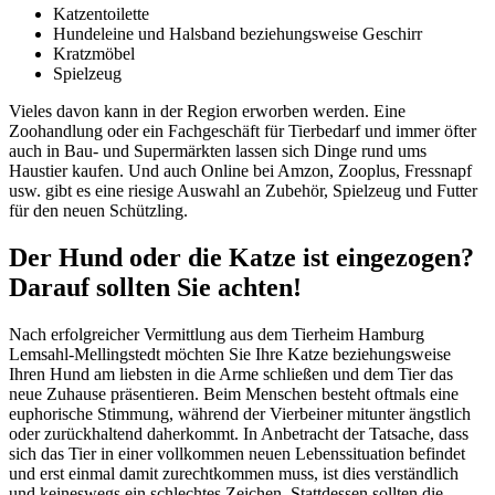
Katzentoilette
Hundeleine und Halsband beziehungsweise Geschirr
Kratzmöbel
Spielzeug
Vieles davon kann in der Region erworben werden. Eine
Zoohandlung oder ein Fachgeschäft für Tierbedarf und immer öfter
auch in Bau- und Supermärkten lassen sich Dinge rund ums
Haustier kaufen. Und auch Online bei Amzon, Zooplus, Fressnapf
usw. gibt es eine riesige Auswahl an Zubehör, Spielzeug und Futter
für den neuen Schützling.
Der Hund oder die Katze ist eingezogen?
Darauf sollten Sie achten!
Nach erfolgreicher Vermittlung aus dem Tierheim Hamburg
Lemsahl-Mellingstedt möchten Sie Ihre Katze beziehungsweise
Ihren Hund am liebsten in die Arme schließen und dem Tier das
neue Zuhause präsentieren. Beim Menschen besteht oftmals eine
euphorische Stimmung, während der Vierbeiner mitunter ängstlich
oder zurückhaltend daherkommt. In Anbetracht der Tatsache, dass
sich das Tier in einer vollkommen neuen Lebenssituation befindet
und erst einmal damit zurechtkommen muss, ist dies verständlich
und keineswegs ein schlechtes Zeichen. Stattdessen sollten die