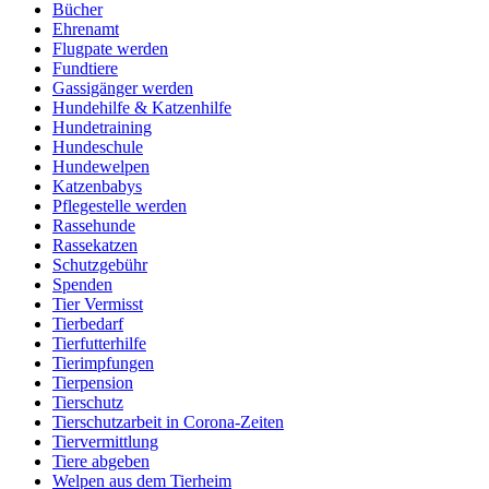
Bücher
Ehrenamt
Flugpate werden
Fundtiere
Gassigänger werden
Hundehilfe & Katzenhilfe
Hundetraining
Hundeschule
Hundewelpen
Katzenbabys
Pflegestelle werden
Rassehunde
Rassekatzen
Schutzgebühr
Spenden
Tier Vermisst
Tierbedarf
Tierfutterhilfe
Tierimpfungen
Tierpension
Tierschutz
Tierschutzarbeit in Corona-Zeiten
Tiervermittlung
Tiere abgeben
Welpen aus dem Tierheim