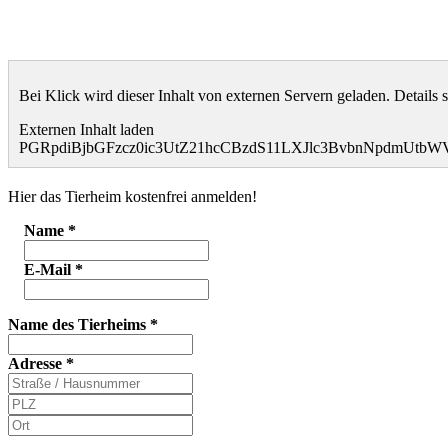
Bei Klick wird dieser Inhalt von externen Servern geladen. Details 
Externen Inhalt laden
PGRpdiBjbGFzcz0ic3UtZ21hcCBzdS11LXJlc3BvbnNpdmUt
Hier das Tierheim kostenfrei anmelden!
Name
*
E-Mail
*
Name des Tierheims
*
Adresse
*