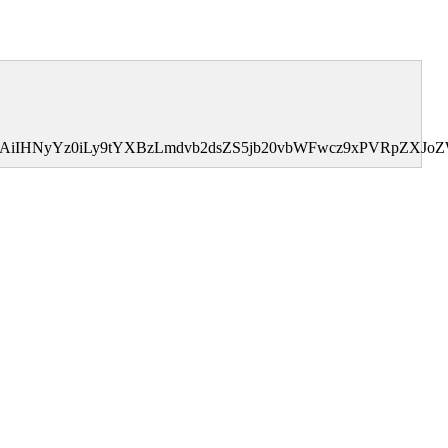
MDAiIHNyYz0iLy9tYXBzLmdvb2dsZS5jb20vbWFwcz9xPVRpZXJ