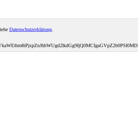
siehe
Datenschutzerklärung
.
bWVkaWEtbm8iPjxpZnJhbWUgd2lkdGg9IjQ0MCIgaGVpZ2h0PSI0