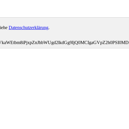
siehe
Datenschutzerklärung
.
bWVkaWEtbm8iPjxpZnJhbWUgd2lkdGg9IjQ0MCIgaGVpZ2h0PS