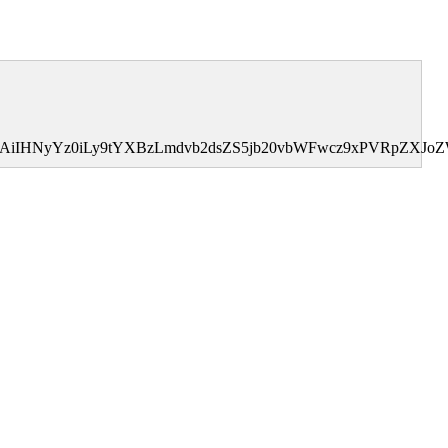
I0MDAiIHNyYz0iLy9tYXBzLmdvb2dsZS5jb20vbWFwcz9xPVRp