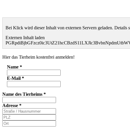
Bei Klick wird dieser Inhalt von externen Servern geladen. Details 
Externen Inhalt laden
PGRpdiBjbGFzcz0ic3UtZ21hcCBzdS11LXJlc3BvbnNpdmUt
Hier das Tierheim kostenfrei anmelden!
Name
*
E-Mail
*
Name des Tierheims
*
Adresse
*