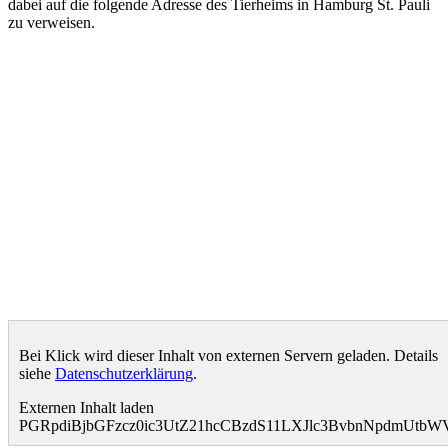
dabei auf die folgende Adresse des Tierheims in Hamburg St. Pauli
zu verweisen.
Bei Klick wird dieser Inhalt von externen Servern geladen. Details
siehe
Datenschutzerklärung
.
Externen Inhalt laden
PGRpdiBjbGFzcz0ic3UtZ21hcCBzdS11LXJlc3BvbnNpdmUt