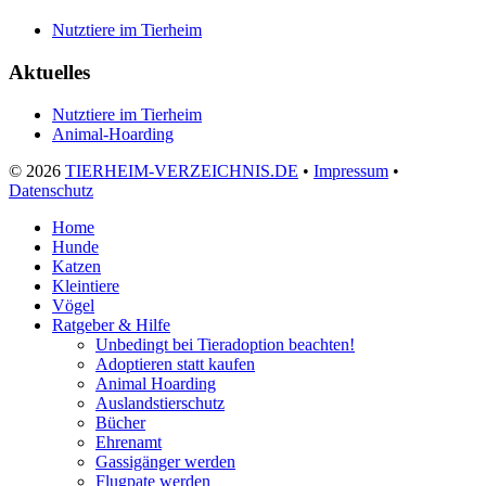
Nutztiere im Tierheim
Aktuelles
Nutztiere im Tierheim
Animal-Hoarding
©
2026
TIERHEIM-VERZEICHNIS.DE
•
Impressum
•
Datenschutz
Home
Hunde
Katzen
Kleintiere
Vögel
Ratgeber & Hilfe
Unbedingt bei Tieradoption beachten!
Adoptieren statt kaufen
Animal Hoarding
Auslandstierschutz
Bücher
Ehrenamt
Gassigänger werden
Flugpate werden