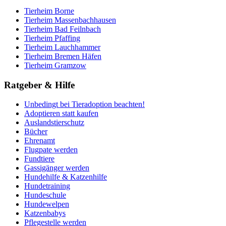
Tierheim Borne
Tierheim Massenbachhausen
Tierheim Bad Feilnbach
Tierheim Pfaffing
Tierheim Lauchhammer
Tierheim Bremen Häfen
Tierheim Gramzow
Ratgeber & Hilfe
Unbedingt bei Tieradoption beachten!
Adoptieren statt kaufen
Auslandstierschutz
Bücher
Ehrenamt
Flugpate werden
Fundtiere
Gassigänger werden
Hundehilfe & Katzenhilfe
Hundetraining
Hundeschule
Hundewelpen
Katzenbabys
Pflegestelle werden