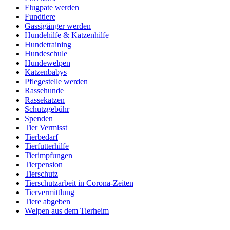
Flugpate werden
Fundtiere
Gassigänger werden
Hundehilfe & Katzenhilfe
Hundetraining
Hundeschule
Hundewelpen
Katzenbabys
Pflegestelle werden
Rassehunde
Rassekatzen
Schutzgebühr
Spenden
Tier Vermisst
Tierbedarf
Tierfutterhilfe
Tierimpfungen
Tierpension
Tierschutz
Tierschutzarbeit in Corona-Zeiten
Tiervermittlung
Tiere abgeben
Welpen aus dem Tierheim