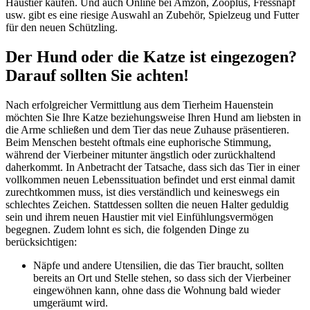
Haustier kaufen. Und auch Online bei Amzon, Zooplus, Fressnapf
usw. gibt es eine riesige Auswahl an Zubehör, Spielzeug und Futter
für den neuen Schützling.
Der Hund oder die Katze ist eingezogen?
Darauf sollten Sie achten!
Nach erfolgreicher Vermittlung aus dem Tierheim Hauenstein
möchten Sie Ihre Katze beziehungsweise Ihren Hund am liebsten in
die Arme schließen und dem Tier das neue Zuhause präsentieren.
Beim Menschen besteht oftmals eine euphorische Stimmung,
während der Vierbeiner mitunter ängstlich oder zurückhaltend
daherkommt. In Anbetracht der Tatsache, dass sich das Tier in einer
vollkommen neuen Lebenssituation befindet und erst einmal damit
zurechtkommen muss, ist dies verständlich und keineswegs ein
schlechtes Zeichen. Stattdessen sollten die neuen Halter geduldig
sein und ihrem neuen Haustier mit viel Einfühlungsvermögen
begegnen. Zudem lohnt es sich, die folgenden Dinge zu
berücksichtigen:
Näpfe und andere Utensilien, die das Tier braucht, sollten
bereits an Ort und Stelle stehen, so dass sich der Vierbeiner
eingewöhnen kann, ohne dass die Wohnung bald wieder
umgeräumt wird.