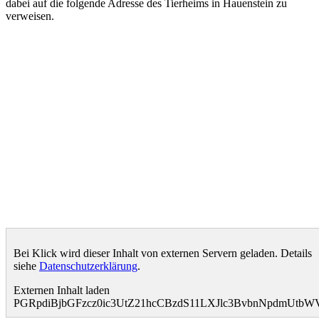
dabei auf die folgende Adresse des Tierheims in Hauenstein zu
verweisen.
Bei Klick wird dieser Inhalt von externen Servern geladen. Details
siehe
Datenschutzerklärung
.
Externen Inhalt laden
PGRpdiBjbGFzcz0ic3UtZ21hcCBzdS11LXJlc3BvbnNpdmUtb