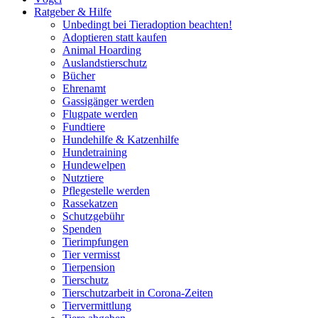
Ratgeber & Hilfe
Unbedingt bei Tieradoption beachten!
Adoptieren statt kaufen
Animal Hoarding
Auslandstierschutz
Bücher
Ehrenamt
Gassigänger werden
Flugpate werden
Fundtiere
Hundehilfe & Katzenhilfe
Hundetraining
Hundewelpen
Nutztiere
Pflegestelle werden
Rassekatzen
Schutzgebühr
Spenden
Tierimpfungen
Tier vermisst
Tierpension
Tierschutz
Tierschutzarbeit in Corona-Zeiten
Tiervermittlung