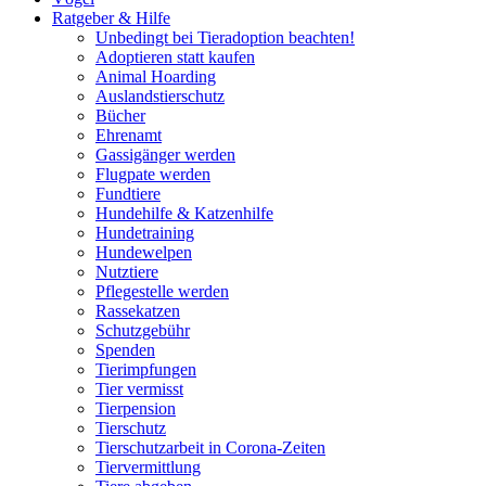
Ratgeber & Hilfe
Unbedingt bei Tieradoption beachten!
Adoptieren statt kaufen
Animal Hoarding
Auslandstierschutz
Bücher
Ehrenamt
Gassigänger werden
Flugpate werden
Fundtiere
Hundehilfe & Katzenhilfe
Hundetraining
Hundewelpen
Nutztiere
Pflegestelle werden
Rassekatzen
Schutzgebühr
Spenden
Tierimpfungen
Tier vermisst
Tierpension
Tierschutz
Tierschutzarbeit in Corona-Zeiten
Tiervermittlung