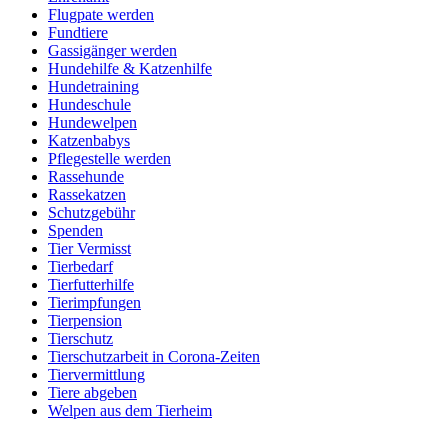
Flugpate werden
Fundtiere
Gassigänger werden
Hundehilfe & Katzenhilfe
Hundetraining
Hundeschule
Hundewelpen
Katzenbabys
Pflegestelle werden
Rassehunde
Rassekatzen
Schutzgebühr
Spenden
Tier Vermisst
Tierbedarf
Tierfutterhilfe
Tierimpfungen
Tierpension
Tierschutz
Tierschutzarbeit in Corona-Zeiten
Tiervermittlung
Tiere abgeben
Welpen aus dem Tierheim