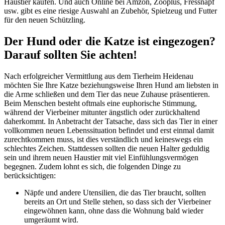
Haustier kaufen. Und auch Online bei Amzon, Zooplus, Fressnapf
usw. gibt es eine riesige Auswahl an Zubehör, Spielzeug und Futter
für den neuen Schützling.
Der Hund oder die Katze ist eingezogen?
Darauf sollten Sie achten!
Nach erfolgreicher Vermittlung aus dem Tierheim Heidenau
möchten Sie Ihre Katze beziehungsweise Ihren Hund am liebsten in
die Arme schließen und dem Tier das neue Zuhause präsentieren.
Beim Menschen besteht oftmals eine euphorische Stimmung,
während der Vierbeiner mitunter ängstlich oder zurückhaltend
daherkommt. In Anbetracht der Tatsache, dass sich das Tier in einer
vollkommen neuen Lebenssituation befindet und erst einmal damit
zurechtkommen muss, ist dies verständlich und keineswegs ein
schlechtes Zeichen. Stattdessen sollten die neuen Halter geduldig
sein und ihrem neuen Haustier mit viel Einfühlungsvermögen
begegnen. Zudem lohnt es sich, die folgenden Dinge zu
berücksichtigen:
Näpfe und andere Utensilien, die das Tier braucht, sollten
bereits an Ort und Stelle stehen, so dass sich der Vierbeiner
eingewöhnen kann, ohne dass die Wohnung bald wieder
umgeräumt wird.