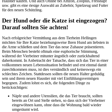
Haustier kaufen. Und auch Online bei Amzon, Zooplus, Fressnapf
usw. gibt es eine riesige Auswahl an Zubehör, Spielzeug und Futter
für den neuen Schützling.
Der Hund oder die Katze ist eingezogen?
Darauf sollten Sie achten!
Nach erfolgreicher Vermittlung aus dem Tierheim Hellingen
möchten Sie Ihre Katze beziehungsweise Ihren Hund am liebsten in
die Arme schließen und dem Tier das neue Zuhause präsentieren.
Beim Menschen besteht oftmals eine euphorische Stimmung,
während der Vierbeiner mitunter ängstlich oder zurückhaltend
daherkommt. In Anbetracht der Tatsache, dass sich das Tier in einer
vollkommen neuen Lebenssituation befindet und erst einmal damit
zurechtkommen muss, ist dies verständlich und keineswegs ein
schlechtes Zeichen. Stattdessen sollten die neuen Halter geduldig
sein und ihrem neuen Haustier mit viel Einfühlungsvermögen
begegnen. Zudem lohnt es sich, die folgenden Dinge zu
berücksichtigen:
Näpfe und andere Utensilien, die das Tier braucht, sollten
bereits an Ort und Stelle stehen, so dass sich der Vierbeiner
eingewöhnen kann, ohne dass die Wohnung bald wieder
umgeräumt wird.