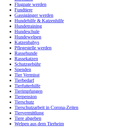
Flugpate werden
Fundtiere
Gassigänger werden
Hundehilfe & Katzenhilfe
Hundetraining
Hundeschule
Hundewelpen
Katzenbabys
Pflegestelle werden
Rassehunde
Rassekatzen
Schutzgebühr
Spenden
Tier Vermisst
Tierbedarf
Tierfutterhilfe
Tierimpfungen
Tierpension
Tierschutz
Tierschutzarbeit in Corona-Zeiten
Tiervermittlung
Tiere abgeben
Welpen aus dem Tierheim