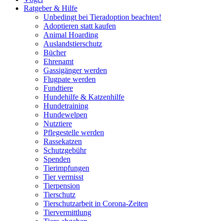
Ratgeber & Hilfe
Unbedingt bei Tieradoption beachten!
Adoptieren statt kaufen
Animal Hoarding
Auslandstierschutz
Bücher
Ehrenamt
Gassigänger werden
Flugpate werden
Fundtiere
Hundehilfe & Katzenhilfe
Hundetraining
Hundewelpen
Nutztiere
Pflegestelle werden
Rassekatzen
Schutzgebühr
Spenden
Tierimpfungen
Tier vermisst
Tierpension
Tierschutz
Tierschutzarbeit in Corona-Zeiten
Tiervermittlung