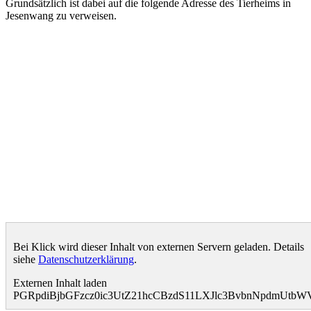
Grundsätzlich ist dabei auf die folgende Adresse des Tierheims in
Jesenwang zu verweisen.
Bei Klick wird dieser Inhalt von externen Servern geladen. Details
siehe
Datenschutzerklärung
.
Externen Inhalt laden
PGRpdiBjbGFzcz0ic3UtZ21hcCBzdS11LXJlc3BvbnNpdmUt