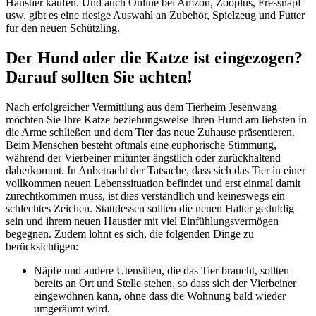
Haustier kaufen. Und auch Online bei Amzon, Zooplus, Fressnapf
usw. gibt es eine riesige Auswahl an Zubehör, Spielzeug und Futter
für den neuen Schützling.
Der Hund oder die Katze ist eingezogen?
Darauf sollten Sie achten!
Nach erfolgreicher Vermittlung aus dem Tierheim Jesenwang
möchten Sie Ihre Katze beziehungsweise Ihren Hund am liebsten in
die Arme schließen und dem Tier das neue Zuhause präsentieren.
Beim Menschen besteht oftmals eine euphorische Stimmung,
während der Vierbeiner mitunter ängstlich oder zurückhaltend
daherkommt. In Anbetracht der Tatsache, dass sich das Tier in einer
vollkommen neuen Lebenssituation befindet und erst einmal damit
zurechtkommen muss, ist dies verständlich und keineswegs ein
schlechtes Zeichen. Stattdessen sollten die neuen Halter geduldig
sein und ihrem neuen Haustier mit viel Einfühlungsvermögen
begegnen. Zudem lohnt es sich, die folgenden Dinge zu
berücksichtigen:
Näpfe und andere Utensilien, die das Tier braucht, sollten
bereits an Ort und Stelle stehen, so dass sich der Vierbeiner
eingewöhnen kann, ohne dass die Wohnung bald wieder
umgeräumt wird.