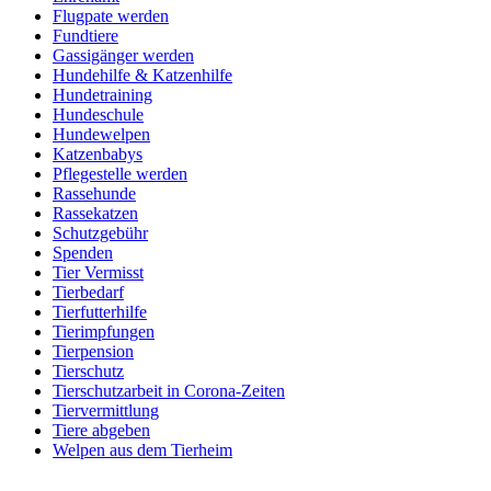
Flugpate werden
Fundtiere
Gassigänger werden
Hundehilfe & Katzenhilfe
Hundetraining
Hundeschule
Hundewelpen
Katzenbabys
Pflegestelle werden
Rassehunde
Rassekatzen
Schutzgebühr
Spenden
Tier Vermisst
Tierbedarf
Tierfutterhilfe
Tierimpfungen
Tierpension
Tierschutz
Tierschutzarbeit in Corona-Zeiten
Tiervermittlung
Tiere abgeben
Welpen aus dem Tierheim