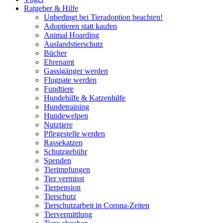
Ratgeber & Hilfe
Unbedingt bei Tieradoption beachten!
Adoptieren statt kaufen
Animal Hoarding
Auslandstierschutz
Bücher
Ehrenamt
Gassigänger werden
Flugpate werden
Fundtiere
Hundehilfe & Katzenhilfe
Hundetraining
Hundewelpen
Nutztiere
Pflegestelle werden
Rassekatzen
Schutzgebühr
Spenden
Tierimpfungen
Tier vermisst
Tierpension
Tierschutz
Tierschutzarbeit in Corona-Zeiten
Tiervermittlung