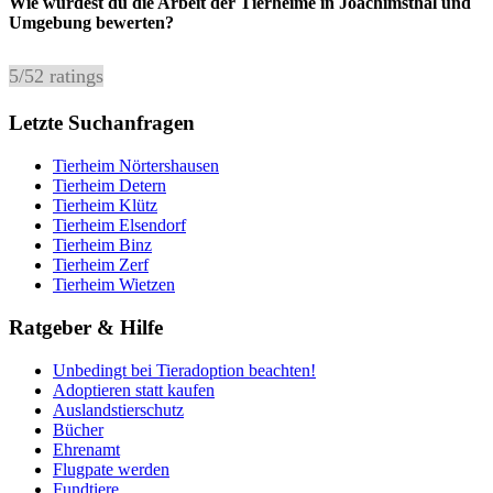
Wie würdest du die Arbeit der Tierheime in Joachimsthal und
Umgebung bewerten?
5
/
5
2
ratings
Letzte Suchanfragen
Tierheim Nörtershausen
Tierheim Detern
Tierheim Klütz
Tierheim Elsendorf
Tierheim Binz
Tierheim Zerf
Tierheim Wietzen
Ratgeber & Hilfe
Unbedingt bei Tieradoption beachten!
Adoptieren statt kaufen
Auslandstierschutz
Bücher
Ehrenamt
Flugpate werden
Fundtiere