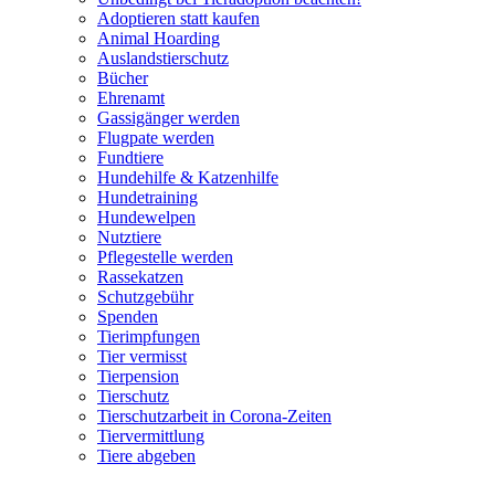
Adoptieren statt kaufen
Animal Hoarding
Auslandstierschutz
Bücher
Ehrenamt
Gassigänger werden
Flugpate werden
Fundtiere
Hundehilfe & Katzenhilfe
Hundetraining
Hundewelpen
Nutztiere
Pflegestelle werden
Rassekatzen
Schutzgebühr
Spenden
Tierimpfungen
Tier vermisst
Tierpension
Tierschutz
Tierschutzarbeit in Corona-Zeiten
Tiervermittlung
Tiere abgeben