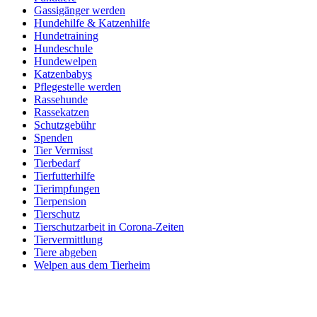
Gassigänger werden
Hundehilfe & Katzenhilfe
Hundetraining
Hundeschule
Hundewelpen
Katzenbabys
Pflegestelle werden
Rassehunde
Rassekatzen
Schutzgebühr
Spenden
Tier Vermisst
Tierbedarf
Tierfutterhilfe
Tierimpfungen
Tierpension
Tierschutz
Tierschutzarbeit in Corona-Zeiten
Tiervermittlung
Tiere abgeben
Welpen aus dem Tierheim