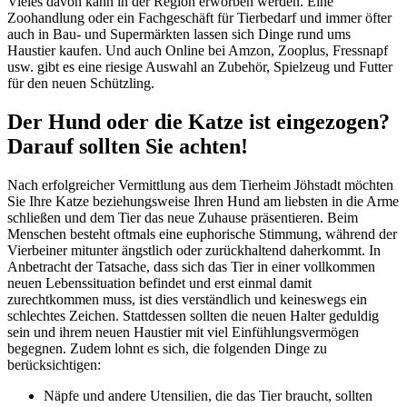
Vieles davon kann in der Region erworben werden. Eine
Zoohandlung oder ein Fachgeschäft für Tierbedarf und immer öfter
auch in Bau- und Supermärkten lassen sich Dinge rund ums
Haustier kaufen. Und auch Online bei Amzon, Zooplus, Fressnapf
usw. gibt es eine riesige Auswahl an Zubehör, Spielzeug und Futter
für den neuen Schützling.
Der Hund oder die Katze ist eingezogen?
Darauf sollten Sie achten!
Nach erfolgreicher Vermittlung aus dem Tierheim Jöhstadt möchten
Sie Ihre Katze beziehungsweise Ihren Hund am liebsten in die Arme
schließen und dem Tier das neue Zuhause präsentieren. Beim
Menschen besteht oftmals eine euphorische Stimmung, während der
Vierbeiner mitunter ängstlich oder zurückhaltend daherkommt. In
Anbetracht der Tatsache, dass sich das Tier in einer vollkommen
neuen Lebenssituation befindet und erst einmal damit
zurechtkommen muss, ist dies verständlich und keineswegs ein
schlechtes Zeichen. Stattdessen sollten die neuen Halter geduldig
sein und ihrem neuen Haustier mit viel Einfühlungsvermögen
begegnen. Zudem lohnt es sich, die folgenden Dinge zu
berücksichtigen:
Näpfe und andere Utensilien, die das Tier braucht, sollten