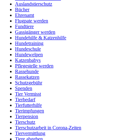
Auslandstierschutz
Bücher
Ehrenamt
Flugpate werden
Fundtiere
Gassigänger werden
Hundehilfe & Katzenhilfe
Hundetraining
Hundeschule
Hundewelpen
Katzenbabys
Pflegestelle werden
Rassehunde
Rassekatzen
Schutzgebühr
Spenden
Tier Vermisst
Tierbedarf
Tierfutterhilfe
Tierimpfungen
Tierpension
Tierschutz
Tierschutzarbeit in Corona-Zeiten
Tiervermittlung
Tiere abgeben