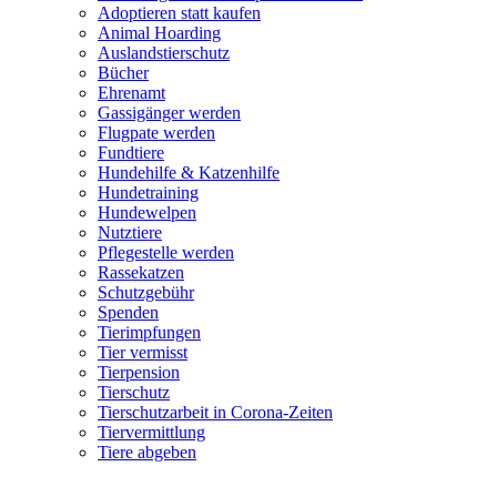
Adoptieren statt kaufen
Animal Hoarding
Auslandstierschutz
Bücher
Ehrenamt
Gassigänger werden
Flugpate werden
Fundtiere
Hundehilfe & Katzenhilfe
Hundetraining
Hundewelpen
Nutztiere
Pflegestelle werden
Rassekatzen
Schutzgebühr
Spenden
Tierimpfungen
Tier vermisst
Tierpension
Tierschutz
Tierschutzarbeit in Corona-Zeiten
Tiervermittlung
Tiere abgeben