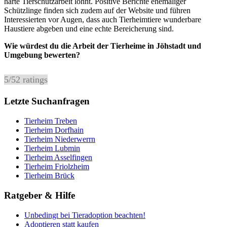
harte Tierschutzarbeit lohnt. Positive Berichte ehemaliger
Schützlinge finden sich zudem auf der Website und führen
Interessierten vor Augen, dass auch Tierheimtiere wunderbare
Haustiere abgeben und eine echte Bereicherung sind.
Wie würdest du die Arbeit der Tierheime in Jöhstadt und
Umgebung bewerten?
5
/
5
2
ratings
Letzte Suchanfragen
Tierheim Treben
Tierheim Dorfhain
Tierheim Niederwerrn
Tierheim Lubmin
Tierheim Asselfingen
Tierheim Friolzheim
Tierheim Brück
Ratgeber & Hilfe
Unbedingt bei Tieradoption beachten!
Adoptieren statt kaufen