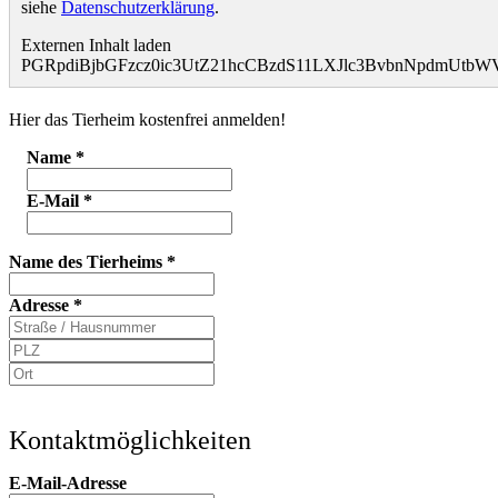
siehe
Datenschutzerklärung
.
Externen Inhalt laden
PGRpdiBjbGFzcz0ic3UtZ21hcCBzdS11LXJlc3BvbnNpdmUt
Hier das Tierheim kostenfrei anmelden!
Name
*
E-Mail
*
Name des Tierheims
*
Adresse
*
Kontaktmöglichkeiten
E-Mail-Adresse