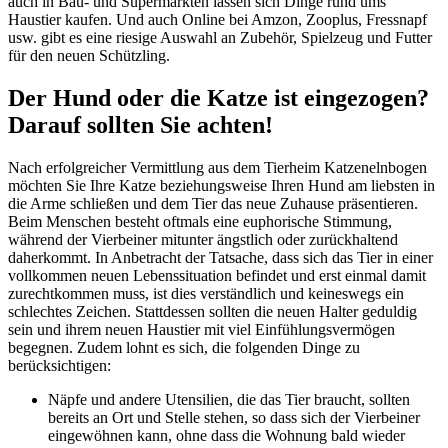
auch in Bau- und Supermärkten lassen sich Dinge rund ums
Haustier kaufen. Und auch Online bei Amzon, Zooplus, Fressnapf
usw. gibt es eine riesige Auswahl an Zubehör, Spielzeug und Futter
für den neuen Schützling.
Der Hund oder die Katze ist eingezogen?
Darauf sollten Sie achten!
Nach erfolgreicher Vermittlung aus dem Tierheim Katzenelnbogen
möchten Sie Ihre Katze beziehungsweise Ihren Hund am liebsten in
die Arme schließen und dem Tier das neue Zuhause präsentieren.
Beim Menschen besteht oftmals eine euphorische Stimmung,
während der Vierbeiner mitunter ängstlich oder zurückhaltend
daherkommt. In Anbetracht der Tatsache, dass sich das Tier in einer
vollkommen neuen Lebenssituation befindet und erst einmal damit
zurechtkommen muss, ist dies verständlich und keineswegs ein
schlechtes Zeichen. Stattdessen sollten die neuen Halter geduldig
sein und ihrem neuen Haustier mit viel Einfühlungsvermögen
begegnen. Zudem lohnt es sich, die folgenden Dinge zu
berücksichtigen:
Näpfe und andere Utensilien, die das Tier braucht, sollten
bereits an Ort und Stelle stehen, so dass sich der Vierbeiner
eingewöhnen kann, ohne dass die Wohnung bald wieder