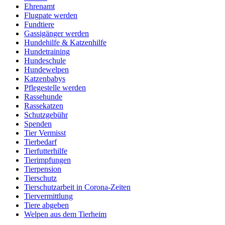
Ehrenamt
Flugpate werden
Fundtiere
Gassigänger werden
Hundehilfe & Katzenhilfe
Hundetraining
Hundeschule
Hundewelpen
Katzenbabys
Pflegestelle werden
Rassehunde
Rassekatzen
Schutzgebühr
Spenden
Tier Vermisst
Tierbedarf
Tierfutterhilfe
Tierimpfungen
Tierpension
Tierschutz
Tierschutzarbeit in Corona-Zeiten
Tiervermittlung
Tiere abgeben
Welpen aus dem Tierheim