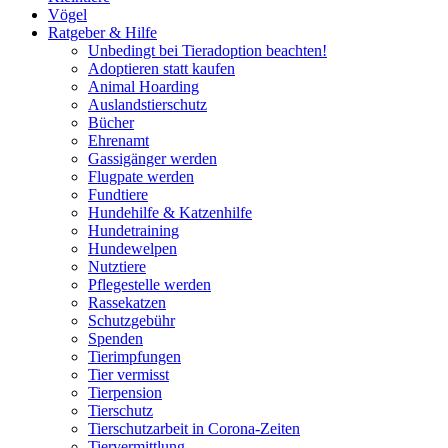
Vögel
Ratgeber & Hilfe
Unbedingt bei Tieradoption beachten!
Adoptieren statt kaufen
Animal Hoarding
Auslandstierschutz
Bücher
Ehrenamt
Gassigänger werden
Flugpate werden
Fundtiere
Hundehilfe & Katzenhilfe
Hundetraining
Hundewelpen
Nutztiere
Pflegestelle werden
Rassekatzen
Schutzgebühr
Spenden
Tierimpfungen
Tier vermisst
Tierpension
Tierschutz
Tierschutzarbeit in Corona-Zeiten
Tiervermittlung