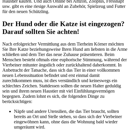
Haustier kaufen. Und auch Online bei Amzon, Zooplus, Fressnapf
usw. gibt es eine riesige Auswahl an Zubehör, Spielzeug und Futter
für den neuen Schützling.
Der Hund oder die Katze ist eingezogen?
Darauf sollten Sie achten!
Nach erfolgreicher Vermittlung aus dem Tierheim Körner möchten
Sie Ihre Katze beziehungsweise Ihren Hund am liebsten in die Arme
schließen und dem Tier das neue Zuhause präsentieren. Beim
Menschen besteht oftmals eine euphorische Stimmung, während der
Vierbeiner mitunter ängstlich oder zurückhaltend daherkommt. In
Anbetracht der Tatsache, dass sich das Tier in einer vollkommen
neuen Lebenssituation befindet und erst einmal damit
zurechtkommen muss, ist dies verständlich und keineswegs ein
schlechtes Zeichen. Stattdessen sollten die neuen Halter geduldig
sein und ihrem neuen Haustier mit viel Einfühlungsvermögen
begegnen. Zudem lohnt es sich, die folgenden Dinge zu
berücksichtigen:
Näpfe und andere Utensilien, die das Tier braucht, sollten
bereits an Ort und Stelle stehen, so dass sich der Vierbeiner
eingewöhnen kann, ohne dass die Wohnung bald wieder
umgeräumt wird.