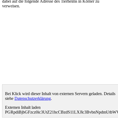
dabei auf die folgende Adresse des Tierheims in Körner zu
verweisen.
Bei Klick wird dieser Inhalt von externen Servern geladen. Details
siehe
Datenschutzerklärung
.
Externen Inhalt laden
PGRpdiBjbGFzcz0ic3UtZ21hcCBzdS11LXJlc3BvbnNpdmUt