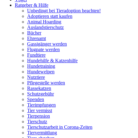
Ratgeber & Hilfe
Unbedingt bei Tieradoption beachten!
Adoptieren statt kaufen
Animal Hoarding
Auslandstierschutz
Bücher
Ehrenamt
Gassigänger werden
Flugpate werden
Fundtiere
Hundehilfe & Katzenhilfe
Hundetraining
Hundewelpen
Nutztiere
Pflegestelle werden
Rassekatzen
Schutzgebühr
Spenden
Tierimpfungen
Tier vermisst
Tierpension
Tierschutz
Tierschutzarbeit in Corona-Zeiten
Tiervermittlung