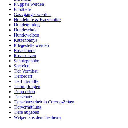
Flugpate werden
Fundtiere
Gassigänger werden
Hundehilfe & Katzenhilfe
Hundetraining
Hundeschule
Hundewelpen
Katzenbabys
Pflegestelle werden
Rassehunde
Rassekatzen
Schutzgebühr
Spenden
Tier Vermisst
Tierbedarf
Tierfutterhilfe
Tierimpfungen
Tierpension
Tierschutz
Tierschutzarbeit in Corona-Zeiten
Tiervermittlung
Tiere abgeben
Welpen aus dem Tierheim