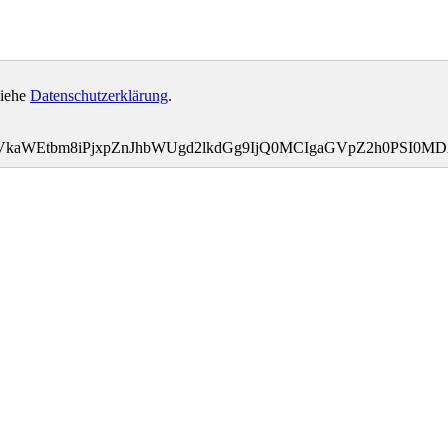
siehe
Datenschutzerklärung
.
bWVkaWEtbm8iPjxpZnJhbWUgd2lkdGg9IjQ0MCIgaGVpZ2h0PSI0