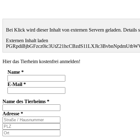
Bei Klick wird dieser Inhalt von externen Servern geladen. Details 
Externen Inhalt laden
PGRpdiBjbGFzcz0ic3UtZ21hcCBzdS11LXJlc3BvbnNpdmUt
Hier das Tierheim kostenfrei anmelden!
Name
*
E-Mail
*
Name des Tierheims
*
Adresse
*