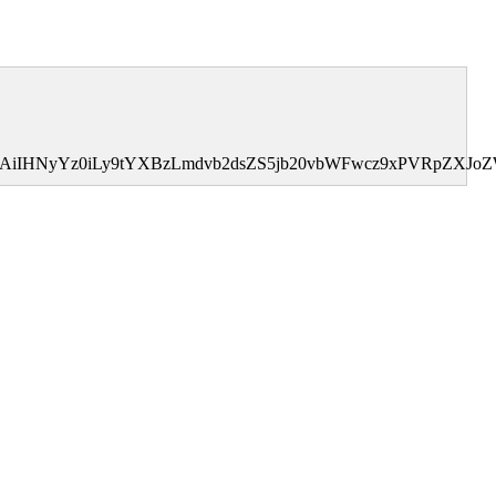
MDAiIHNyYz0iLy9tYXBzLmdvb2dsZS5jb20vbWFwcz9xPVRpZXJ