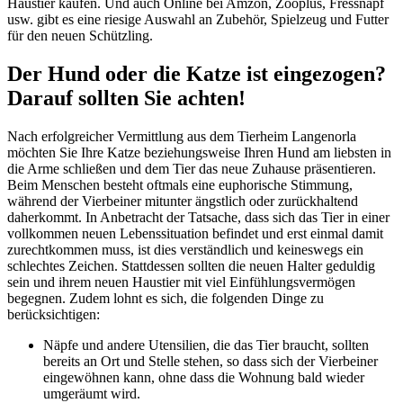
Haustier kaufen. Und auch Online bei Amzon, Zooplus, Fressnapf
usw. gibt es eine riesige Auswahl an Zubehör, Spielzeug und Futter
für den neuen Schützling.
Der Hund oder die Katze ist eingezogen?
Darauf sollten Sie achten!
Nach erfolgreicher Vermittlung aus dem Tierheim Langenorla
möchten Sie Ihre Katze beziehungsweise Ihren Hund am liebsten in
die Arme schließen und dem Tier das neue Zuhause präsentieren.
Beim Menschen besteht oftmals eine euphorische Stimmung,
während der Vierbeiner mitunter ängstlich oder zurückhaltend
daherkommt. In Anbetracht der Tatsache, dass sich das Tier in einer
vollkommen neuen Lebenssituation befindet und erst einmal damit
zurechtkommen muss, ist dies verständlich und keineswegs ein
schlechtes Zeichen. Stattdessen sollten die neuen Halter geduldig
sein und ihrem neuen Haustier mit viel Einfühlungsvermögen
begegnen. Zudem lohnt es sich, die folgenden Dinge zu
berücksichtigen:
Näpfe und andere Utensilien, die das Tier braucht, sollten
bereits an Ort und Stelle stehen, so dass sich der Vierbeiner
eingewöhnen kann, ohne dass die Wohnung bald wieder
umgeräumt wird.