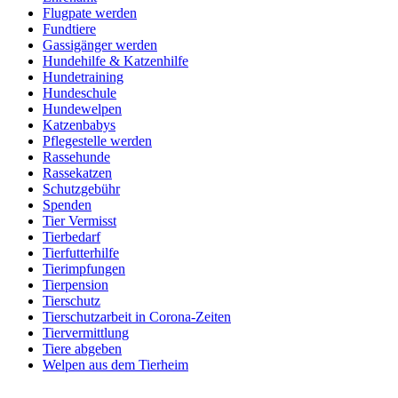
Flugpate werden
Fundtiere
Gassigänger werden
Hundehilfe & Katzenhilfe
Hundetraining
Hundeschule
Hundewelpen
Katzenbabys
Pflegestelle werden
Rassehunde
Rassekatzen
Schutzgebühr
Spenden
Tier Vermisst
Tierbedarf
Tierfutterhilfe
Tierimpfungen
Tierpension
Tierschutz
Tierschutzarbeit in Corona-Zeiten
Tiervermittlung
Tiere abgeben
Welpen aus dem Tierheim