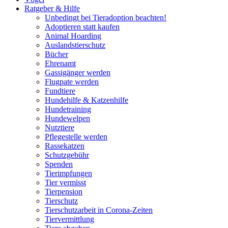
Ratgeber & Hilfe
Unbedingt bei Tieradoption beachten!
Adoptieren statt kaufen
Animal Hoarding
Auslandstierschutz
Bücher
Ehrenamt
Gassigänger werden
Flugpate werden
Fundtiere
Hundehilfe & Katzenhilfe
Hundetraining
Hundewelpen
Nutztiere
Pflegestelle werden
Rassekatzen
Schutzgebühr
Spenden
Tierimpfungen
Tier vermisst
Tierpension
Tierschutz
Tierschutzarbeit in Corona-Zeiten
Tiervermittlung