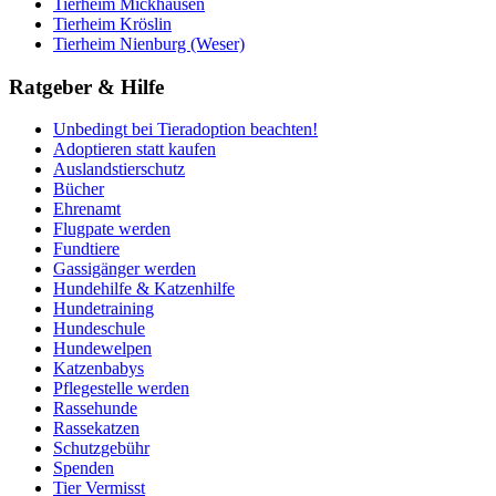
Tierheim Mickhausen
Tierheim Kröslin
Tierheim Nienburg (Weser)
Ratgeber & Hilfe
Unbedingt bei Tieradoption beachten!
Adoptieren statt kaufen
Auslandstierschutz
Bücher
Ehrenamt
Flugpate werden
Fundtiere
Gassigänger werden
Hundehilfe & Katzenhilfe
Hundetraining
Hundeschule
Hundewelpen
Katzenbabys
Pflegestelle werden
Rassehunde
Rassekatzen
Schutzgebühr
Spenden
Tier Vermisst