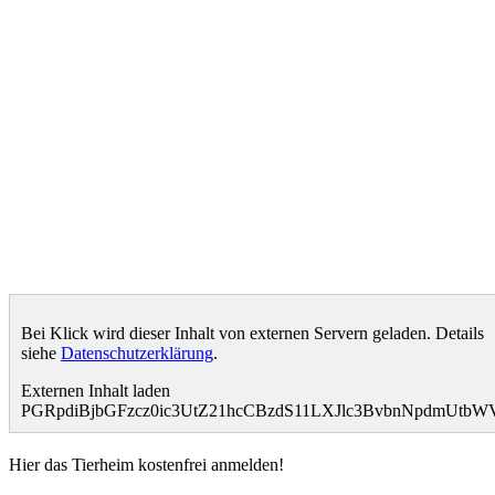
Bei Klick wird dieser Inhalt von externen Servern geladen. Details
siehe
Datenschutzerklärung
.
Externen Inhalt laden
PGRpdiBjbGFzcz0ic3UtZ21hcCBzdS11LXJlc3BvbnNpdmUt
Hier das Tierheim kostenfrei anmelden!