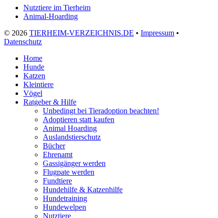
Nutztiere im Tierheim
Animal-Hoarding
©
2026
TIERHEIM-VERZEICHNIS.DE
•
Impressum
•
Datenschutz
Home
Hunde
Katzen
Kleintiere
Vögel
Ratgeber & Hilfe
Unbedingt bei Tieradoption beachten!
Adoptieren statt kaufen
Animal Hoarding
Auslandstierschutz
Bücher
Ehrenamt
Gassigänger werden
Flugpate werden
Fundtiere
Hundehilfe & Katzenhilfe
Hundetraining
Hundewelpen
Nutztiere