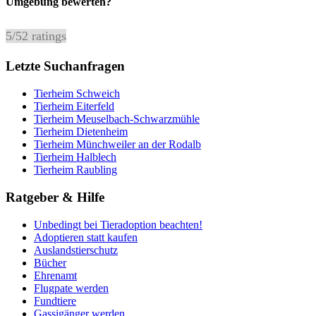
Umgebung bewerten?
5
/
5
2
ratings
Letzte Suchanfragen
Tierheim Schweich
Tierheim Eiterfeld
Tierheim Meuselbach-Schwarzmühle
Tierheim Dietenheim
Tierheim Münchweiler an der Rodalb
Tierheim Halblech
Tierheim Raubling
Ratgeber & Hilfe
Unbedingt bei Tieradoption beachten!
Adoptieren statt kaufen
Auslandstierschutz
Bücher
Ehrenamt
Flugpate werden
Fundtiere
Gassigänger werden