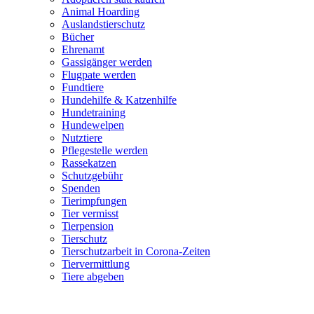
Animal Hoarding
Auslandstierschutz
Bücher
Ehrenamt
Gassigänger werden
Flugpate werden
Fundtiere
Hundehilfe & Katzenhilfe
Hundetraining
Hundewelpen
Nutztiere
Pflegestelle werden
Rassekatzen
Schutzgebühr
Spenden
Tierimpfungen
Tier vermisst
Tierpension
Tierschutz
Tierschutzarbeit in Corona-Zeiten
Tiervermittlung
Tiere abgeben