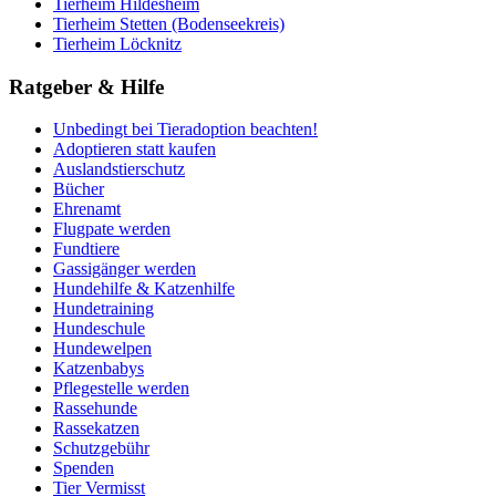
Tierheim Hildesheim
Tierheim Stetten (Bodenseekreis)
Tierheim Löcknitz
Ratgeber & Hilfe
Unbedingt bei Tieradoption beachten!
Adoptieren statt kaufen
Auslandstierschutz
Bücher
Ehrenamt
Flugpate werden
Fundtiere
Gassigänger werden
Hundehilfe & Katzenhilfe
Hundetraining
Hundeschule
Hundewelpen
Katzenbabys
Pflegestelle werden
Rassehunde
Rassekatzen
Schutzgebühr
Spenden
Tier Vermisst