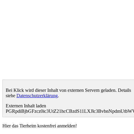
Bei Klick wird dieser Inhalt von externen Servern geladen. Details
siehe
Datenschutzerklärung
.
Externen Inhalt laden
PGRpdiBjbGFzcz0ic3UtZ21hcCBzdS11LXJlc3BvbnNpdmUt
Hier das Tierheim kostenfrei anmelden!