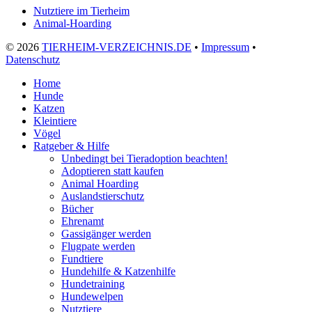
Nutztiere im Tierheim
Animal-Hoarding
©
2026
TIERHEIM-VERZEICHNIS.DE
•
Impressum
•
Datenschutz
Home
Hunde
Katzen
Kleintiere
Vögel
Ratgeber & Hilfe
Unbedingt bei Tieradoption beachten!
Adoptieren statt kaufen
Animal Hoarding
Auslandstierschutz
Bücher
Ehrenamt
Gassigänger werden
Flugpate werden
Fundtiere
Hundehilfe & Katzenhilfe
Hundetraining
Hundewelpen
Nutztiere