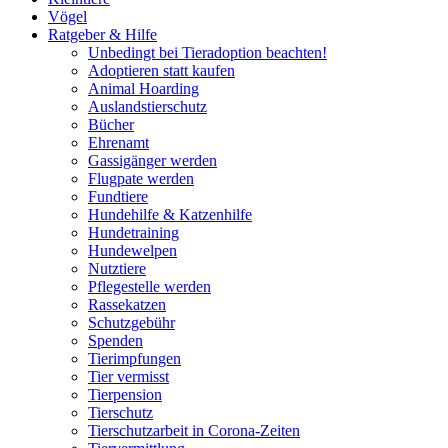
Vögel
Ratgeber & Hilfe
Unbedingt bei Tieradoption beachten!
Adoptieren statt kaufen
Animal Hoarding
Auslandstierschutz
Bücher
Ehrenamt
Gassigänger werden
Flugpate werden
Fundtiere
Hundehilfe & Katzenhilfe
Hundetraining
Hundewelpen
Nutztiere
Pflegestelle werden
Rassekatzen
Schutzgebühr
Spenden
Tierimpfungen
Tier vermisst
Tierpension
Tierschutz
Tierschutzarbeit in Corona-Zeiten