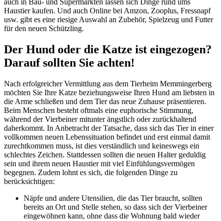
auch in Bau- und Supermärkten lassen sich Dinge rund ums
Haustier kaufen. Und auch Online bei Amzon, Zooplus, Fressnapf
usw. gibt es eine riesige Auswahl an Zubehör, Spielzeug und Futter
für den neuen Schützling.
Der Hund oder die Katze ist eingezogen?
Darauf sollten Sie achten!
Nach erfolgreicher Vermittlung aus dem Tierheim Memmingerberg
möchten Sie Ihre Katze beziehungsweise Ihren Hund am liebsten in
die Arme schließen und dem Tier das neue Zuhause präsentieren.
Beim Menschen besteht oftmals eine euphorische Stimmung,
während der Vierbeiner mitunter ängstlich oder zurückhaltend
daherkommt. In Anbetracht der Tatsache, dass sich das Tier in einer
vollkommen neuen Lebenssituation befindet und erst einmal damit
zurechtkommen muss, ist dies verständlich und keineswegs ein
schlechtes Zeichen. Stattdessen sollten die neuen Halter geduldig
sein und ihrem neuen Haustier mit viel Einfühlungsvermögen
begegnen. Zudem lohnt es sich, die folgenden Dinge zu
berücksichtigen:
Näpfe und andere Utensilien, die das Tier braucht, sollten
bereits an Ort und Stelle stehen, so dass sich der Vierbeiner
eingewöhnen kann, ohne dass die Wohnung bald wieder