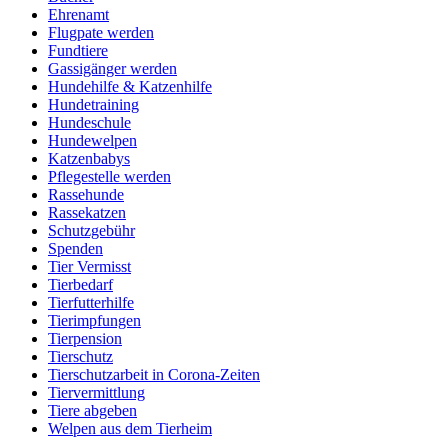
Ehrenamt
Flugpate werden
Fundtiere
Gassigänger werden
Hundehilfe & Katzenhilfe
Hundetraining
Hundeschule
Hundewelpen
Katzenbabys
Pflegestelle werden
Rassehunde
Rassekatzen
Schutzgebühr
Spenden
Tier Vermisst
Tierbedarf
Tierfutterhilfe
Tierimpfungen
Tierpension
Tierschutz
Tierschutzarbeit in Corona-Zeiten
Tiervermittlung
Tiere abgeben
Welpen aus dem Tierheim