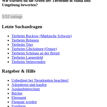
Wie würdest du die Arbeit der Tierheime in Mihla und
Umgebung bewerten?
5
/
5
2
ratings
Letzte Suchanfragen
Tierheim Buckow (Märkische Schweiz)
Tierheim Brüggen
Tierheim Trier
Tierheim Glücksburg (Ostsee)
Tierheim Schönau an der Brend
Tierheim Langenfeld
Tierheim Steinwenden
Ratgeber & Hilfe
Unbedingt bei Tieradoption beachten!
Adoptieren statt kaufen
Auslandstierschutz
Bücher
Ehrenamt
Flugpate werden
Fundtiere