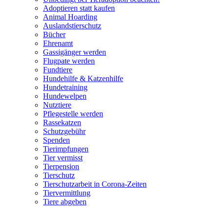
Adoptieren statt kaufen
Animal Hoarding
Auslandstierschutz
Bücher
Ehrenamt
Gassigänger werden
Flugpate werden
Fundtiere
Hundehilfe & Katzenhilfe
Hundetraining
Hundewelpen
Nutztiere
Pflegestelle werden
Rassekatzen
Schutzgebühr
Spenden
Tierimpfungen
Tier vermisst
Tierpension
Tierschutz
Tierschutzarbeit in Corona-Zeiten
Tiervermittlung
Tiere abgeben