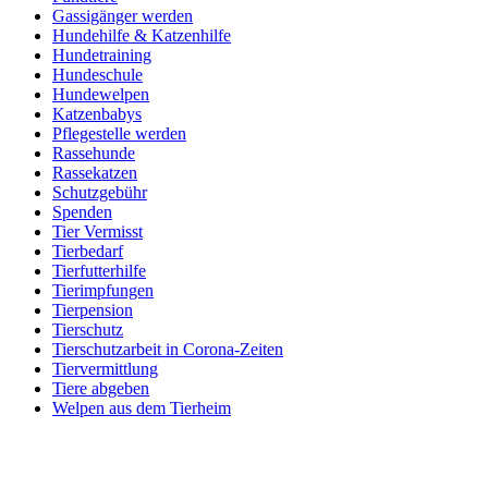
Gassigänger werden
Hundehilfe & Katzenhilfe
Hundetraining
Hundeschule
Hundewelpen
Katzenbabys
Pflegestelle werden
Rassehunde
Rassekatzen
Schutzgebühr
Spenden
Tier Vermisst
Tierbedarf
Tierfutterhilfe
Tierimpfungen
Tierpension
Tierschutz
Tierschutzarbeit in Corona-Zeiten
Tiervermittlung
Tiere abgeben
Welpen aus dem Tierheim