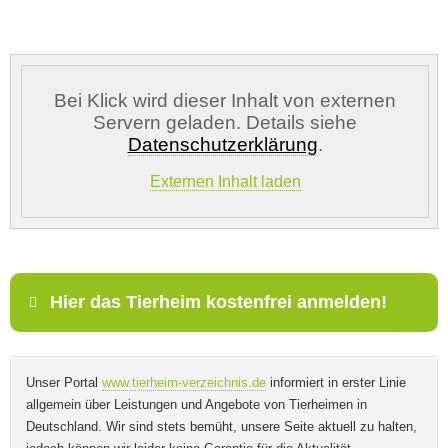
Bei Klick wird dieser Inhalt von externen
Servern geladen. Details siehe
Kontaktdaten des Besitzers
Datenschutzerklärung
.
Externen Inhalt laden
E-Mail-Adresse
*
Telefonnummer
Hier das Tierheim kostenfrei anmelden!
Mit Absenden der Daten akzeptiere ich die
Name
*
Unser Portal
www.tierheim-verzeichnis.de
informiert in erster Linie
AGB`s
.
allgemein über Leistungen und Angebote von Tierheimen in
Deutschland. Wir sind stets bemüht, unsere Seite aktuell zu halten,