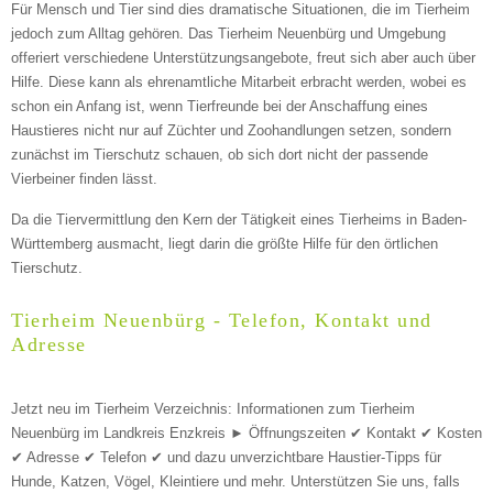
Für Mensch und Tier sind dies dramatische Situationen, die im Tierheim
Informationen über das Tier
jedoch zum Alltag gehören. Das Tierheim Neuenbürg und Umgebung
offeriert verschiedene Unterstützungsangebote, freut sich aber auch über
Hilfe. Diese kann als ehrenamtliche Mitarbeit erbracht werden, wobei es
Art des Tiers
*
schon ein Anfang ist, wenn Tierfreunde bei der Anschaffung eines
Haustieres nicht nur auf Züchter und Zoohandlungen setzen, sondern
zunächst im Tierschutz schauen, ob sich dort nicht der passende
Vierbeiner finden lässt.
Name des Tiers
Da die Tiervermittlung den Kern der Tätigkeit eines Tierheims in Baden-
Württemberg ausmacht, liegt darin die größte Hilfe für den örtlichen
Tierschutz.
Geschlecht
*
Tierheim Neuenbürg - Telefon, Kontakt und
Adresse
Jetzt neu im Tierheim Verzeichnis: Informationen zum Tierheim
Neuenbürg im Landkreis Enzkreis ► Öffnungszeiten ✔ Kontakt ✔ Kosten
✔ Adresse ✔ Telefon ✔ und dazu unverzichtbare Haustier-Tipps für
Hunde, Katzen, Vögel, Kleintiere und mehr.
Unterstützen Sie uns, falls
Beschreibung des Tiers
*