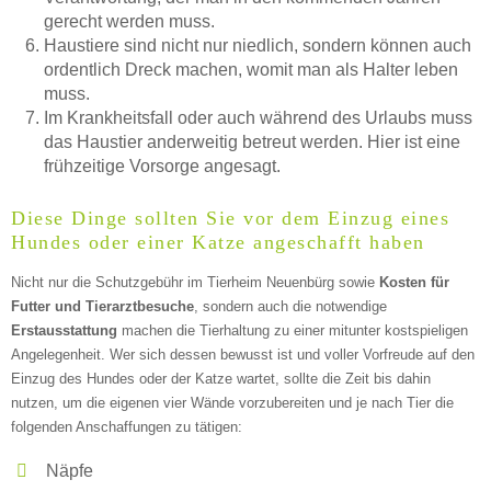
gerecht werden muss.
ÖFFNUNGSZEITEN HINZUFÜGEN
Haustiere sind nicht nur niedlich, sondern können auch
ordentlich Dreck machen, womit man als Halter leben
Donnerstag
muss.
Im Krankheitsfall oder auch während des Urlaubs muss
das Haustier anderweitig betreut werden. Hier ist eine
frühzeitige Vorsorge angesagt.
—
Diese Dinge sollten Sie vor dem Einzug eines
ÖFFNUNGSZEITEN HINZUFÜGEN
Hundes oder einer Katze angeschafft haben
Nicht nur die Schutzgebühr im Tierheim Neuenbürg sowie
Kosten für
Freitag
Futter und Tierarztbesuche
, sondern auch die notwendige
Erstausstattung
machen die Tierhaltung zu einer mitunter kostspieligen
Angelegenheit. Wer sich dessen bewusst ist und voller Vorfreude auf den
—
Einzug des Hundes oder der Katze wartet, sollte die Zeit bis dahin
nutzen, um die eigenen vier Wände vorzubereiten und je nach Tier die
folgenden Anschaffungen zu tätigen:
ÖFFNUNGSZEITEN HINZUFÜGEN
Näpfe
Samstag