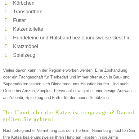
Körbchen
Transportbox
Futter
—
Katzentoilette
Hundeleine und Halsband beziehungsweise Geschirr
ÖFFNUNGSZEITEN HINZUFÜGEN
Kratzmöbel
Spielzeug
Sonntag
Vieles davon kann in der Region erworben werden. Eine Zoohandlung
oder ein Fachgeschäft für Tierbedarf und immer öfter auch in Bau- und
Mit Absenden der Daten akzeptiere ich die
Supermärkten lassen sich Dinge rund ums Haustier kaufen. Und auch
AGB`s
.
Online bei Amzon, Zooplus, Fressnapf usw. gibt es eine riesige Auswahl
an Zubehör, Spielzeug und Futter für den neuen Schützling.
ABSENDEN
Der Hund oder die Katze ist eingezogen? Darauf
sollten Sie achten!
Nach erfolgreicher Vermittlung aus dem Tierheim Neuenbürg möchten Sie
Ihre Katze beziehungsweise Ihren Hund am liebsten in die Arme