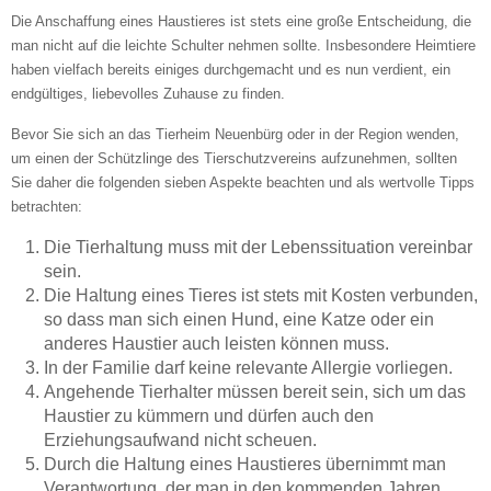
Die Anschaffung eines Haustieres ist stets eine große Entscheidung, die
man nicht auf die leichte Schulter nehmen sollte. Insbesondere Heimtiere
—
haben vielfach bereits einiges durchgemacht und es nun verdient, ein
endgültiges, liebevolles Zuhause zu finden.
ÖFFNUNGSZEITEN HINZUFÜGEN
Bevor Sie sich an das Tierheim Neuenbürg oder in der Region wenden,
um einen der Schützlinge des Tierschutzvereins aufzunehmen, sollten
Sie daher die folgenden sieben Aspekte beachten und als wertvolle Tipps
Dienstag
betrachten:
Die Tierhaltung muss mit der Lebenssituation vereinbar
—
sein.
Die Haltung eines Tieres ist stets mit Kosten verbunden,
so dass man sich einen Hund, eine Katze oder ein
ÖFFNUNGSZEITEN HINZUFÜGEN
anderes Haustier auch leisten können muss.
In der Familie darf keine relevante Allergie vorliegen.
Mittwoch
Angehende Tierhalter müssen bereit sein, sich um das
Haustier zu kümmern und dürfen auch den
Erziehungsaufwand nicht scheuen.
Durch die Haltung eines Haustieres übernimmt man
—
Verantwortung, der man in den kommenden Jahren