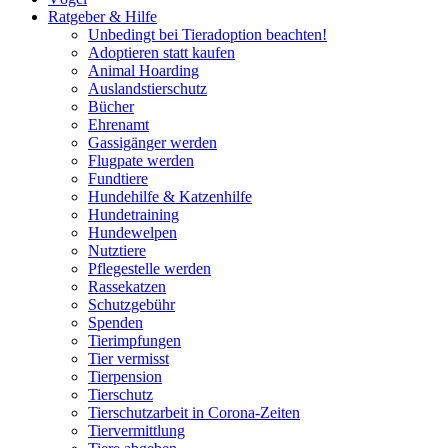
Ratgeber & Hilfe
Unbedingt bei Tieradoption beachten!
Adoptieren statt kaufen
Animal Hoarding
Auslandstierschutz
Bücher
Ehrenamt
Gassigänger werden
Flugpate werden
Fundtiere
Hundehilfe & Katzenhilfe
Hundetraining
Hundewelpen
Nutztiere
Pflegestelle werden
Rassekatzen
Schutzgebühr
Spenden
Tierimpfungen
Tier vermisst
Tierpension
Tierschutz
Tierschutzarbeit in Corona-Zeiten
Tiervermittlung