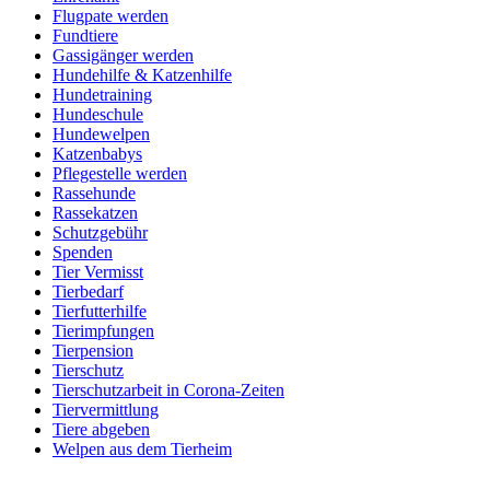
Flugpate werden
Fundtiere
Gassigänger werden
Hundehilfe & Katzenhilfe
Hundetraining
Hundeschule
Hundewelpen
Katzenbabys
Pflegestelle werden
Rassehunde
Rassekatzen
Schutzgebühr
Spenden
Tier Vermisst
Tierbedarf
Tierfutterhilfe
Tierimpfungen
Tierpension
Tierschutz
Tierschutzarbeit in Corona-Zeiten
Tiervermittlung
Tiere abgeben
Welpen aus dem Tierheim