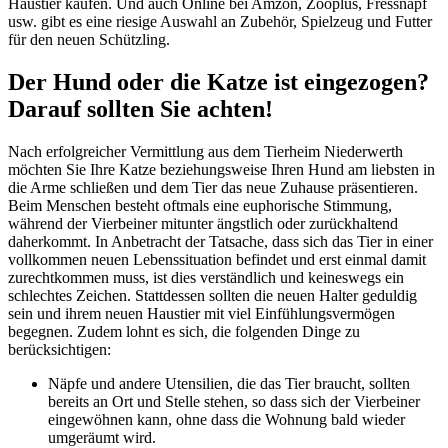
Haustier kaufen. Und auch Online bei Amzon, Zooplus, Fressnapf
usw. gibt es eine riesige Auswahl an Zubehör, Spielzeug und Futter
für den neuen Schützling.
Der Hund oder die Katze ist eingezogen?
Darauf sollten Sie achten!
Nach erfolgreicher Vermittlung aus dem Tierheim Niederwerth
möchten Sie Ihre Katze beziehungsweise Ihren Hund am liebsten in
die Arme schließen und dem Tier das neue Zuhause präsentieren.
Beim Menschen besteht oftmals eine euphorische Stimmung,
während der Vierbeiner mitunter ängstlich oder zurückhaltend
daherkommt. In Anbetracht der Tatsache, dass sich das Tier in einer
vollkommen neuen Lebenssituation befindet und erst einmal damit
zurechtkommen muss, ist dies verständlich und keineswegs ein
schlechtes Zeichen. Stattdessen sollten die neuen Halter geduldig
sein und ihrem neuen Haustier mit viel Einfühlungsvermögen
begegnen. Zudem lohnt es sich, die folgenden Dinge zu
berücksichtigen:
Näpfe und andere Utensilien, die das Tier braucht, sollten
bereits an Ort und Stelle stehen, so dass sich der Vierbeiner
eingewöhnen kann, ohne dass die Wohnung bald wieder
umgeräumt wird.