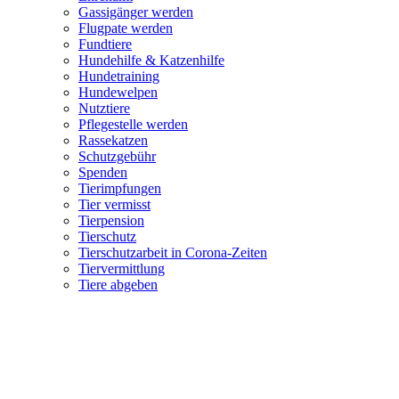
Gassigänger werden
Flugpate werden
Fundtiere
Hundehilfe & Katzenhilfe
Hundetraining
Hundewelpen
Nutztiere
Pflegestelle werden
Rassekatzen
Schutzgebühr
Spenden
Tierimpfungen
Tier vermisst
Tierpension
Tierschutz
Tierschutzarbeit in Corona-Zeiten
Tiervermittlung
Tiere abgeben