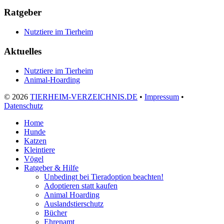
Ratgeber
Nutztiere im Tierheim
Aktuelles
Nutztiere im Tierheim
Animal-Hoarding
©
2026
TIERHEIM-VERZEICHNIS.DE
•
Impressum
•
Datenschutz
Home
Hunde
Katzen
Kleintiere
Vögel
Ratgeber & Hilfe
Unbedingt bei Tieradoption beachten!
Adoptieren statt kaufen
Animal Hoarding
Auslandstierschutz
Bücher
Ehrenamt