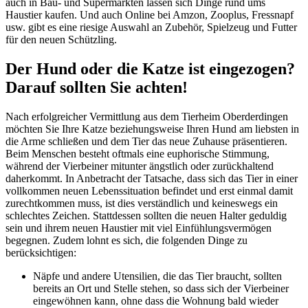
auch in Bau- und Supermärkten lassen sich Dinge rund ums
Haustier kaufen. Und auch Online bei Amzon, Zooplus, Fressnapf
usw. gibt es eine riesige Auswahl an Zubehör, Spielzeug und Futter
für den neuen Schützling.
Der Hund oder die Katze ist eingezogen?
Darauf sollten Sie achten!
Nach erfolgreicher Vermittlung aus dem Tierheim Oberderdingen
möchten Sie Ihre Katze beziehungsweise Ihren Hund am liebsten in
die Arme schließen und dem Tier das neue Zuhause präsentieren.
Beim Menschen besteht oftmals eine euphorische Stimmung,
während der Vierbeiner mitunter ängstlich oder zurückhaltend
daherkommt. In Anbetracht der Tatsache, dass sich das Tier in einer
vollkommen neuen Lebenssituation befindet und erst einmal damit
zurechtkommen muss, ist dies verständlich und keineswegs ein
schlechtes Zeichen. Stattdessen sollten die neuen Halter geduldig
sein und ihrem neuen Haustier mit viel Einfühlungsvermögen
begegnen. Zudem lohnt es sich, die folgenden Dinge zu
berücksichtigen:
Näpfe und andere Utensilien, die das Tier braucht, sollten
bereits an Ort und Stelle stehen, so dass sich der Vierbeiner
eingewöhnen kann, ohne dass die Wohnung bald wieder