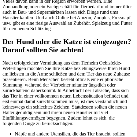
Vieles davon kann in der Region erworben werden. Eine
Zoohandlung oder ein Fachgeschäft für Tierbedarf und immer öfter
auch in Bau- und Supermärkten lassen sich Dinge rund ums
Haustier kaufen. Und auch Online bei Amzon, Zooplus, Fressnapf
usw. gibt es eine riesige Auswahl an Zubehör, Spielzeug und Futter
für den neuen Schützling.
Der Hund oder die Katze ist eingezogen?
Darauf sollten Sie achten!
Nach erfolgreicher Vermittlung aus dem Tierheim Oebisfelde-
Weferlingen möchten Sie Ihre Katze beziehungsweise Ihren Hund
am liebsten in die Arme schließen und dem Tier das neue Zuhause
präsentieren. Beim Menschen besteht oftmals eine euphorische
Stimmung, während der Vierbeiner mitunter ängstlich oder
zurückhaltend daherkommt. In Anbetracht der Tatsache, dass sich
das Tier in einer vollkommen neuen Lebenssituation befindet und
erst einmal damit zurechtkommen muss, ist dies verständlich und
keineswegs ein schlechtes Zeichen. Stattdessen sollten die neuen
Halter geduldig sein und ihrem neuen Haustier mit viel
Einfühlungsvermögen begegnen. Zudem lohnt es sich, die
folgenden Dinge zu berücksichtigen:
Näpfe und andere Utensilien, die das Tier braucht, sollten