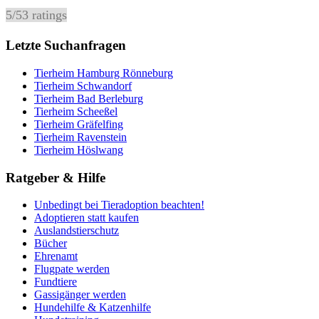
5
/
5
3
ratings
Letzte Suchanfragen
Tierheim Hamburg Rönneburg
Tierheim Schwandorf
Tierheim Bad Berleburg
Tierheim Scheeßel
Tierheim Gräfelfing
Tierheim Ravenstein
Tierheim Höslwang
Ratgeber & Hilfe
Unbedingt bei Tieradoption beachten!
Adoptieren statt kaufen
Auslandstierschutz
Bücher
Ehrenamt
Flugpate werden
Fundtiere
Gassigänger werden
Hundehilfe & Katzenhilfe