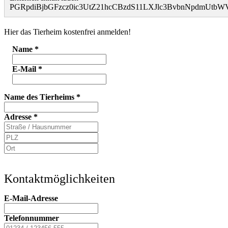
PGRpdiBjbGFzcz0ic3UtZ21hcCBzdS11LXJlc3BvbnNpdmU
Hier das Tierheim kostenfrei anmelden!
Name
*
E-Mail
*
Name des Tierheims
*
Adresse
*
Kontaktmöglichkeiten
E-Mail-Adresse
Telefonnummer