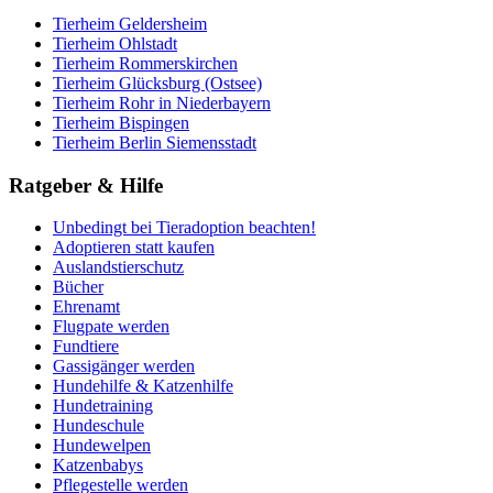
Tierheim Geldersheim
Tierheim Ohlstadt
Tierheim Rommerskirchen
Tierheim Glücksburg (Ostsee)
Tierheim Rohr in Niederbayern
Tierheim Bispingen
Tierheim Berlin Siemensstadt
Ratgeber & Hilfe
Unbedingt bei Tieradoption beachten!
Adoptieren statt kaufen
Auslandstierschutz
Bücher
Ehrenamt
Flugpate werden
Fundtiere
Gassigänger werden
Hundehilfe & Katzenhilfe
Hundetraining
Hundeschule
Hundewelpen
Katzenbabys
Pflegestelle werden