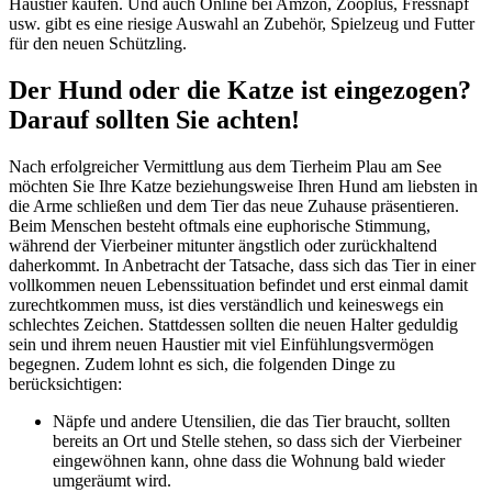
Haustier kaufen. Und auch Online bei Amzon, Zooplus, Fressnapf
usw. gibt es eine riesige Auswahl an Zubehör, Spielzeug und Futter
für den neuen Schützling.
Der Hund oder die Katze ist eingezogen?
Darauf sollten Sie achten!
Nach erfolgreicher Vermittlung aus dem Tierheim Plau am See
möchten Sie Ihre Katze beziehungsweise Ihren Hund am liebsten in
die Arme schließen und dem Tier das neue Zuhause präsentieren.
Beim Menschen besteht oftmals eine euphorische Stimmung,
während der Vierbeiner mitunter ängstlich oder zurückhaltend
daherkommt. In Anbetracht der Tatsache, dass sich das Tier in einer
vollkommen neuen Lebenssituation befindet und erst einmal damit
zurechtkommen muss, ist dies verständlich und keineswegs ein
schlechtes Zeichen. Stattdessen sollten die neuen Halter geduldig
sein und ihrem neuen Haustier mit viel Einfühlungsvermögen
begegnen. Zudem lohnt es sich, die folgenden Dinge zu
berücksichtigen:
Näpfe und andere Utensilien, die das Tier braucht, sollten
bereits an Ort und Stelle stehen, so dass sich der Vierbeiner
eingewöhnen kann, ohne dass die Wohnung bald wieder
umgeräumt wird.