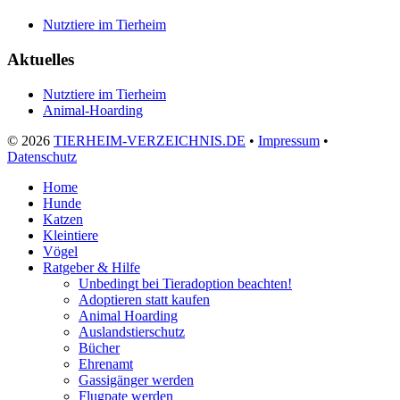
Nutztiere im Tierheim
Aktuelles
Nutztiere im Tierheim
Animal-Hoarding
©
2026
TIERHEIM-VERZEICHNIS.DE
•
Impressum
•
Datenschutz
Home
Hunde
Katzen
Kleintiere
Vögel
Ratgeber & Hilfe
Unbedingt bei Tieradoption beachten!
Adoptieren statt kaufen
Animal Hoarding
Auslandstierschutz
Bücher
Ehrenamt
Gassigänger werden
Flugpate werden