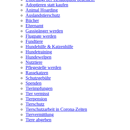
Adoptieren statt kaufen
Animal Hoarding
Auslandstierschutz
Bücher
Ehrenamt
Gassigänger werden
Flugpate werden
Fundtiere
Hundehilfe & Katzenhilfe
Hundetraining
Hundewelpen
Nutztiere
Pflegestelle werden
Rassekatzen
Schutzgebühr
Spenden
Tierimpfungen
Tier vermisst
Tierpension
Tierschutz
Tierschutzarbeit in Corona-Zeiten
Tiervermittlung
Tiere abgeben