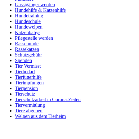
Gassigänger werden
Hundehilfe & Katzenhilfe
Hundetraining
Hundeschule
Hundewelpen
Katzenbabys
Pflegestelle werden
Rassehunde
Rassekatzen
Schutzgebühr
Spenden
Tier Vermisst
Tierbedarf
Tierfutterhilfe
Tierimpfungen
Tierpension
Tierschutz
Tierschutzarbeit in Corona-Zeiten
Tiervermittlung
Tiere abgeben
Welpen aus dem Tierheim