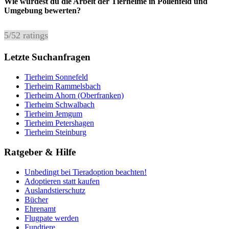
Wie würdest du die Arbeit der Tierheime in Pollenfeld und
Umgebung bewerten?
5
/
5
2
ratings
Letzte Suchanfragen
Tierheim Sonnefeld
Tierheim Rammelsbach
Tierheim Ahorn (Oberfranken)
Tierheim Schwalbach
Tierheim Jemgum
Tierheim Petershagen
Tierheim Steinburg
Ratgeber & Hilfe
Unbedingt bei Tieradoption beachten!
Adoptieren statt kaufen
Auslandstierschutz
Bücher
Ehrenamt
Flugpate werden
Fundtiere