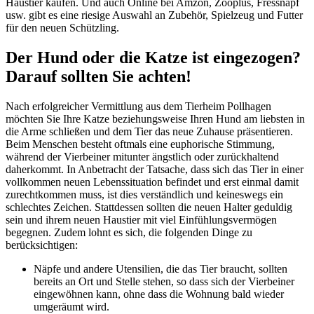
Haustier kaufen. Und auch Online bei Amzon, Zooplus, Fressnapf
usw. gibt es eine riesige Auswahl an Zubehör, Spielzeug und Futter
für den neuen Schützling.
Der Hund oder die Katze ist eingezogen?
Darauf sollten Sie achten!
Nach erfolgreicher Vermittlung aus dem Tierheim Pollhagen
möchten Sie Ihre Katze beziehungsweise Ihren Hund am liebsten in
die Arme schließen und dem Tier das neue Zuhause präsentieren.
Beim Menschen besteht oftmals eine euphorische Stimmung,
während der Vierbeiner mitunter ängstlich oder zurückhaltend
daherkommt. In Anbetracht der Tatsache, dass sich das Tier in einer
vollkommen neuen Lebenssituation befindet und erst einmal damit
zurechtkommen muss, ist dies verständlich und keineswegs ein
schlechtes Zeichen. Stattdessen sollten die neuen Halter geduldig
sein und ihrem neuen Haustier mit viel Einfühlungsvermögen
begegnen. Zudem lohnt es sich, die folgenden Dinge zu
berücksichtigen:
Näpfe und andere Utensilien, die das Tier braucht, sollten
bereits an Ort und Stelle stehen, so dass sich der Vierbeiner
eingewöhnen kann, ohne dass die Wohnung bald wieder
umgeräumt wird.