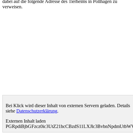
dabei auf die folgende Adresse des Tierheims in Pollhagen zu
verweisen.
Bei Klick wird dieser Inhalt von externen Servern geladen. Details
siehe
Datenschutzerklärung
.
Externen Inhalt laden
PGRpdiBjbGFzcz0ic3UtZ21hcCBzdS11LXJlc3BvbnNpdmUtb