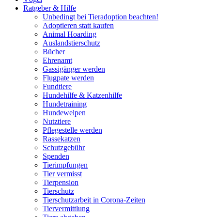
Ratgeber & Hilfe
Unbedingt bei Tieradoption beachten!
Adoptieren statt kaufen
Animal Hoarding
Auslandstierschutz
Bücher
Ehrenamt
Gassigänger werden
Flugpate werden
Fundtiere
Hundehilfe & Katzenhilfe
Hundetraining
Hundewelpen
Nutztiere
Pflegestelle werden
Rassekatzen
Schutzgebühr
Spenden
Tierimpfungen
Tier vermisst
Tierpension
Tierschutz
Tierschutzarbeit in Corona-Zeiten
Tiervermittlung