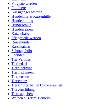
Flugpate werden
Fundtiere
Gassigänger werden
Hundehilfe & Katzenhilfe
Hundetraining
Hundeschule
Hundewelpen
Katzenbabys
Pflegestelle werden
Rassehunde
Rassekatzen
Schutzgebühr
Spenden
Tier Vermisst
Tierbedarf
Tierfutterhilfe
Tierimpfungen
Tierpension
Tierschutz
Tierschutzarbeit in Corona-Zeiten
Tiervermittlung
Tiere abgeben
Welpen aus dem Tierheim