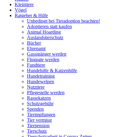
Kleintiere
Vögel
Ratgeber & Hilfe
Unbedingt bei Tieradoption beachten!
Adoptieren statt kaufen
Animal Hoarding
Auslandstierschutz
Bücher
Ehrenamt
Gassigänger werden
Flugpate werden
Fundtiere
Hundehilfe & Katzenhilfe
Hundetraining
Hundewelpen
Nutztiere
Pflegestelle werden
Rassekatzen
Schutzgebühr
Spenden
Tierimpfungen
Tier vermisst
Tierpension
Tierschutz
Tierschutzarbeit in Corona-Zeiten