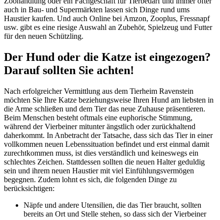
Zoohandlung oder ein Fachgeschäft für Tierbedarf und immer öfter
auch in Bau- und Supermärkten lassen sich Dinge rund ums
Haustier kaufen. Und auch Online bei Amzon, Zooplus, Fressnapf
usw. gibt es eine riesige Auswahl an Zubehör, Spielzeug und Futter
für den neuen Schützling.
Der Hund oder die Katze ist eingezogen?
Darauf sollten Sie achten!
Nach erfolgreicher Vermittlung aus dem Tierheim Ravenstein
möchten Sie Ihre Katze beziehungsweise Ihren Hund am liebsten in
die Arme schließen und dem Tier das neue Zuhause präsentieren.
Beim Menschen besteht oftmals eine euphorische Stimmung,
während der Vierbeiner mitunter ängstlich oder zurückhaltend
daherkommt. In Anbetracht der Tatsache, dass sich das Tier in einer
vollkommen neuen Lebenssituation befindet und erst einmal damit
zurechtkommen muss, ist dies verständlich und keineswegs ein
schlechtes Zeichen. Stattdessen sollten die neuen Halter geduldig
sein und ihrem neuen Haustier mit viel Einfühlungsvermögen
begegnen. Zudem lohnt es sich, die folgenden Dinge zu
berücksichtigen:
Näpfe und andere Utensilien, die das Tier braucht, sollten
bereits an Ort und Stelle stehen, so dass sich der Vierbeiner