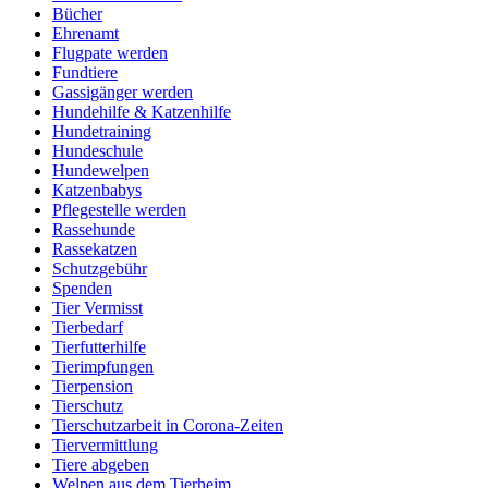
Bücher
Ehrenamt
Flugpate werden
Fundtiere
Gassigänger werden
Hundehilfe & Katzenhilfe
Hundetraining
Hundeschule
Hundewelpen
Katzenbabys
Pflegestelle werden
Rassehunde
Rassekatzen
Schutzgebühr
Spenden
Tier Vermisst
Tierbedarf
Tierfutterhilfe
Tierimpfungen
Tierpension
Tierschutz
Tierschutzarbeit in Corona-Zeiten
Tiervermittlung
Tiere abgeben
Welpen aus dem Tierheim