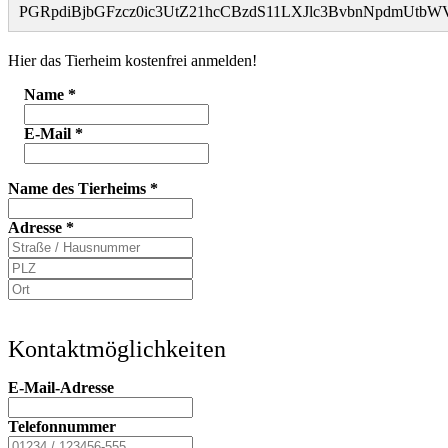
PGRpdiBjbGFzcz0ic3UtZ21hcCBzdS11LXJlc3BvbnNpdmUt
Hier das Tierheim kostenfrei anmelden!
Name
*
E-Mail
*
Name des Tierheims
*
Adresse
*
Kontaktmöglichkeiten
E-Mail-Adresse
Telefonnummer