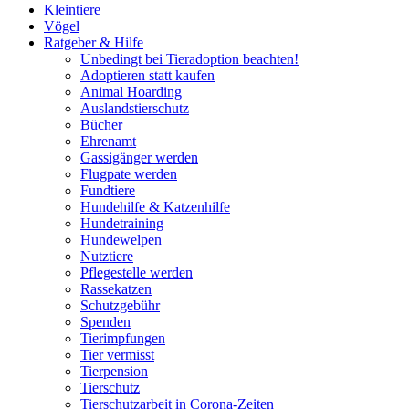
Kleintiere
Vögel
Ratgeber & Hilfe
Unbedingt bei Tieradoption beachten!
Adoptieren statt kaufen
Animal Hoarding
Auslandstierschutz
Bücher
Ehrenamt
Gassigänger werden
Flugpate werden
Fundtiere
Hundehilfe & Katzenhilfe
Hundetraining
Hundewelpen
Nutztiere
Pflegestelle werden
Rassekatzen
Schutzgebühr
Spenden
Tierimpfungen
Tier vermisst
Tierpension
Tierschutz
Tierschutzarbeit in Corona-Zeiten