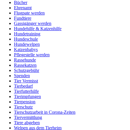
Bücher
Ehrenamt
Flugpate werden
Fundtiere
Gassigänger werden
Hundehilfe & Katzenhilfe
Hundetraining
Hundeschule
Hundewelpen
Katzenbabys
Pflegestelle werden
Rassehunde
Rassekatzen
Schutzgebühr
Spenden
Tier Vermisst
Tierbedarf
Tierfutterhilfe
Tierimpfungen
Tierpension
Tierschutz
Tierschutzarbeit in Corona-Zeiten
Tiervermittlung
Tiere abgeben
Welpen aus dem Tierheim