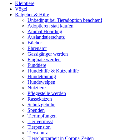
Kleintiere
Vögel
Ratgeber & Hilfe
Unbedingt bei Tieradoption beachten!
Adoptieren statt kaufen
Animal Hoarding
Auslandstierschutz
Bücher
Ehrenamt
Gassigänger werden
Flugpate werden
Fundtiere
Hundehilfe & Katzenhilfe
Hundetraining
Hundewelpen
Nutztiere
Pflegestelle werden
Rassekatzen
Schutzgebühr
Spenden
Tierimpfungen
Tier vermisst
Tierpension
Tierschutz
Tierschutzarbeit in Corona-Zeiten