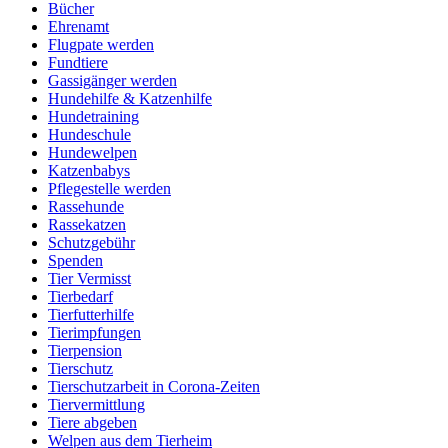
Bücher
Ehrenamt
Flugpate werden
Fundtiere
Gassigänger werden
Hundehilfe & Katzenhilfe
Hundetraining
Hundeschule
Hundewelpen
Katzenbabys
Pflegestelle werden
Rassehunde
Rassekatzen
Schutzgebühr
Spenden
Tier Vermisst
Tierbedarf
Tierfutterhilfe
Tierimpfungen
Tierpension
Tierschutz
Tierschutzarbeit in Corona-Zeiten
Tiervermittlung
Tiere abgeben
Welpen aus dem Tierheim