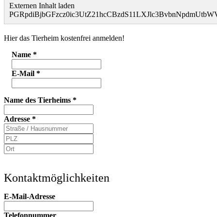
Externen Inhalt laden
PGRpdiBjbGFzcz0ic3UtZ21hcCBzdS11LXJlc3BvbnNpdmUt
Hier das Tierheim kostenfrei anmelden!
Name
*
E-Mail
*
Name des Tierheims
*
Adresse
*
Kontaktmöglichkeiten
E-Mail-Adresse
Telefonnummer