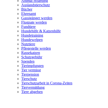
Animal Hoarding
Auslandstierschutz
Bücher
Ehrenamt
Gassigänger werden
Flugpate werden
Fundtiere
Hundehilfe & Katzenhilfe
Hundetraining
Hundewelpen
Nutztiere
Pflegestelle werden
Rassekatzen
Schutzgebühr
Spenden
Tierimpfungen
Tier vermisst
Tierpension
Tierschutz
Tierschutzarbeit in Corona-Zeiten
Tiervermittlung
Tiere abgeben