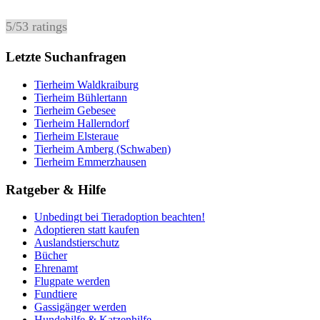
5
/
5
3
ratings
Letzte Suchanfragen
Tierheim Waldkraiburg
Tierheim Bühlertann
Tierheim Gebesee
Tierheim Hallerndorf
Tierheim Elsteraue
Tierheim Amberg (Schwaben)
Tierheim Emmerzhausen
Ratgeber & Hilfe
Unbedingt bei Tieradoption beachten!
Adoptieren statt kaufen
Auslandstierschutz
Bücher
Ehrenamt
Flugpate werden
Fundtiere
Gassigänger werden
Hundehilfe & Katzenhilfe