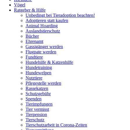
Vögel
Ratgeber & Hilfe
Unbedingt bei Tieradoption beachten!
Adoptieren statt kaufen
Animal Hoarding
Auslandstierschutz
Bücher
Ehrenamt
Gassigänger werden
Flugpate werden
Fundtiere
Hundehilfe & Katzenhilfe
Hundetraining
Hundewelpen
Nutztiere
Pflegestelle werden
Rassekatzen
Schutzgebühr
Spenden
Tierimpfungen
Tier vermisst
Tierpension
Tierschutz
Tierschutzarbeit in Corona-Zeiten