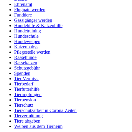
Ehrenamt
Flugpate werden
Fundtiere
Gassigänger werden
Hundehilfe & Katzenhilfe
Hundetraining
Hundeschule
Hundewelpen
Katzenbabys
Pflegestelle werden
Rassehunde
Rassekatzen
Schutzgebühr
Spenden
Tier Vermisst
Tierbedarf
Tierfutterhilfe
Tierimpfungen
Tierpension
Tierschutz
Tierschutzarbeit in Corona-Zeiten
Tiervermittlung
Tiere abgeben
Welpen aus dem Tierheim