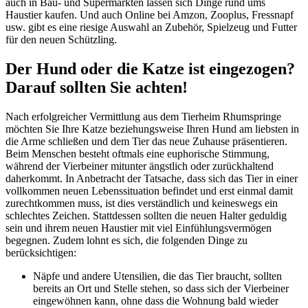
auch in Bau- und Supermärkten lassen sich Dinge rund ums
Haustier kaufen. Und auch Online bei Amzon, Zooplus, Fressnapf
usw. gibt es eine riesige Auswahl an Zubehör, Spielzeug und Futter
für den neuen Schützling.
Der Hund oder die Katze ist eingezogen?
Darauf sollten Sie achten!
Nach erfolgreicher Vermittlung aus dem Tierheim Rhumspringe
möchten Sie Ihre Katze beziehungsweise Ihren Hund am liebsten in
die Arme schließen und dem Tier das neue Zuhause präsentieren.
Beim Menschen besteht oftmals eine euphorische Stimmung,
während der Vierbeiner mitunter ängstlich oder zurückhaltend
daherkommt. In Anbetracht der Tatsache, dass sich das Tier in einer
vollkommen neuen Lebenssituation befindet und erst einmal damit
zurechtkommen muss, ist dies verständlich und keineswegs ein
schlechtes Zeichen. Stattdessen sollten die neuen Halter geduldig
sein und ihrem neuen Haustier mit viel Einfühlungsvermögen
begegnen. Zudem lohnt es sich, die folgenden Dinge zu
berücksichtigen:
Näpfe und andere Utensilien, die das Tier braucht, sollten
bereits an Ort und Stelle stehen, so dass sich der Vierbeiner
eingewöhnen kann, ohne dass die Wohnung bald wieder