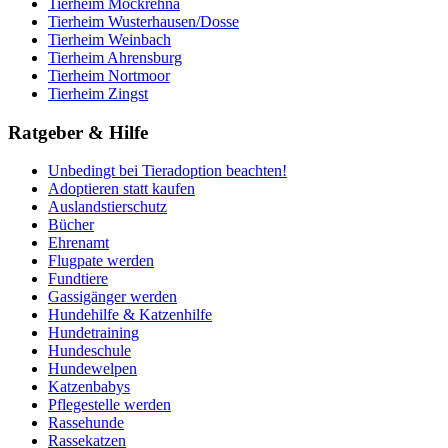
Tierheim Mockrehna
Tierheim Wusterhausen/Dosse
Tierheim Weinbach
Tierheim Ahrensburg
Tierheim Nortmoor
Tierheim Zingst
Ratgeber & Hilfe
Unbedingt bei Tieradoption beachten!
Adoptieren statt kaufen
Auslandstierschutz
Bücher
Ehrenamt
Flugpate werden
Fundtiere
Gassigänger werden
Hundehilfe & Katzenhilfe
Hundetraining
Hundeschule
Hundewelpen
Katzenbabys
Pflegestelle werden
Rassehunde
Rassekatzen