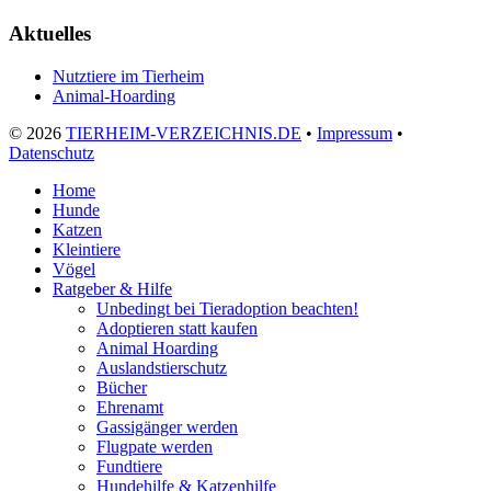
Aktuelles
Nutztiere im Tierheim
Animal-Hoarding
©
2026
TIERHEIM-VERZEICHNIS.DE
•
Impressum
•
Datenschutz
Home
Hunde
Katzen
Kleintiere
Vögel
Ratgeber & Hilfe
Unbedingt bei Tieradoption beachten!
Adoptieren statt kaufen
Animal Hoarding
Auslandstierschutz
Bücher
Ehrenamt
Gassigänger werden
Flugpate werden
Fundtiere
Hundehilfe & Katzenhilfe