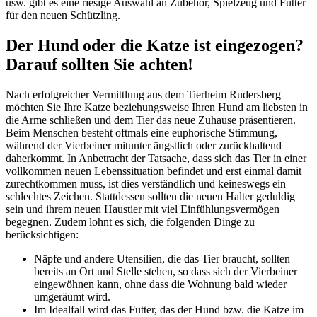
usw. gibt es eine riesige Auswahl an Zubehör, Spielzeug und Futter
für den neuen Schützling.
Der Hund oder die Katze ist eingezogen?
Darauf sollten Sie achten!
Nach erfolgreicher Vermittlung aus dem Tierheim Rudersberg
möchten Sie Ihre Katze beziehungsweise Ihren Hund am liebsten in
die Arme schließen und dem Tier das neue Zuhause präsentieren.
Beim Menschen besteht oftmals eine euphorische Stimmung,
während der Vierbeiner mitunter ängstlich oder zurückhaltend
daherkommt. In Anbetracht der Tatsache, dass sich das Tier in einer
vollkommen neuen Lebenssituation befindet und erst einmal damit
zurechtkommen muss, ist dies verständlich und keineswegs ein
schlechtes Zeichen. Stattdessen sollten die neuen Halter geduldig
sein und ihrem neuen Haustier mit viel Einfühlungsvermögen
begegnen. Zudem lohnt es sich, die folgenden Dinge zu
berücksichtigen:
Näpfe und andere Utensilien, die das Tier braucht, sollten
bereits an Ort und Stelle stehen, so dass sich der Vierbeiner
eingewöhnen kann, ohne dass die Wohnung bald wieder
umgeräumt wird.
Im Idealfall wird das Futter, das der Hund bzw. die Katze im