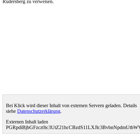
Rudersberg zu verweisen.
Bei Klick wird dieser Inhalt von externen Servern geladen. Details
siehe
Datenschutzerklärung
.
Externen Inhalt laden
PGRpdiBjbGFzcz0ic3UtZ21hcCBzdS11LXJlc3BvbnNpdmUt