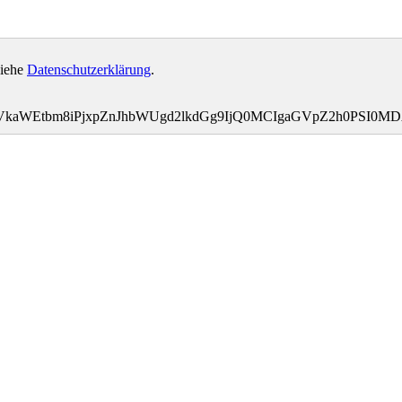
siehe
Datenschutzerklärung
.
bWVkaWEtbm8iPjxpZnJhbWUgd2lkdGg9IjQ0MCIgaGVpZ2h0PSI