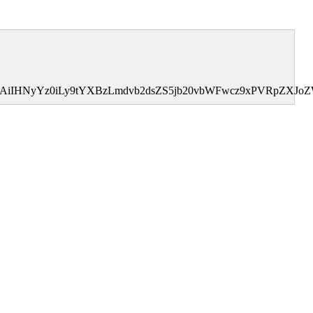
0MDAiIHNyYz0iLy9tYXBzLmdvb2dsZS5jb20vbWFwcz9xPVRpZX