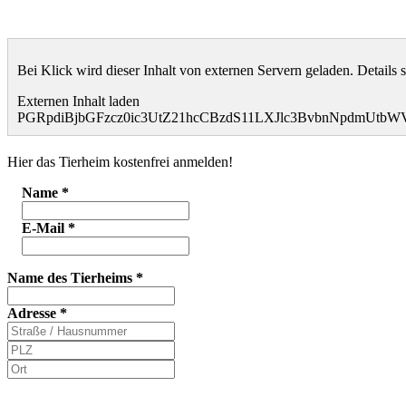
Bei Klick wird dieser Inhalt von externen Servern geladen. Details 
Externen Inhalt laden
PGRpdiBjbGFzcz0ic3UtZ21hcCBzdS11LXJlc3BvbnNpdmUt
Hier das Tierheim kostenfrei anmelden!
Name
*
E-Mail
*
Name des Tierheims
*
Adresse
*