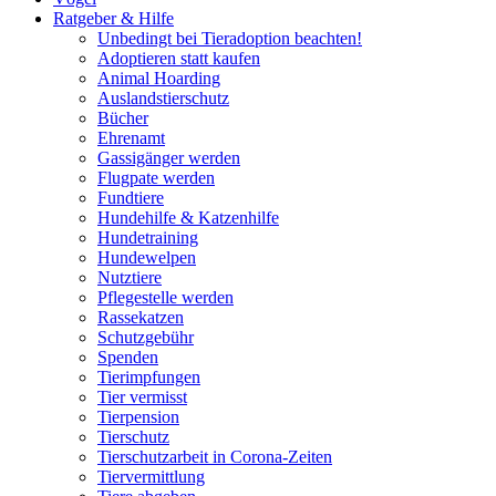
Ratgeber & Hilfe
Unbedingt bei Tieradoption beachten!
Adoptieren statt kaufen
Animal Hoarding
Auslandstierschutz
Bücher
Ehrenamt
Gassigänger werden
Flugpate werden
Fundtiere
Hundehilfe & Katzenhilfe
Hundetraining
Hundewelpen
Nutztiere
Pflegestelle werden
Rassekatzen
Schutzgebühr
Spenden
Tierimpfungen
Tier vermisst
Tierpension
Tierschutz
Tierschutzarbeit in Corona-Zeiten
Tiervermittlung