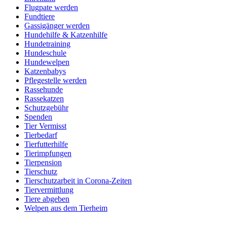
Flugpate werden
Fundtiere
Gassigänger werden
Hundehilfe & Katzenhilfe
Hundetraining
Hundeschule
Hundewelpen
Katzenbabys
Pflegestelle werden
Rassehunde
Rassekatzen
Schutzgebühr
Spenden
Tier Vermisst
Tierbedarf
Tierfutterhilfe
Tierimpfungen
Tierpension
Tierschutz
Tierschutzarbeit in Corona-Zeiten
Tiervermittlung
Tiere abgeben
Welpen aus dem Tierheim