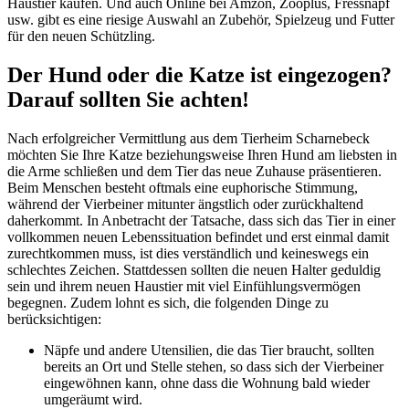
Haustier kaufen. Und auch Online bei Amzon, Zooplus, Fressnapf
usw. gibt es eine riesige Auswahl an Zubehör, Spielzeug und Futter
für den neuen Schützling.
Der Hund oder die Katze ist eingezogen?
Darauf sollten Sie achten!
Nach erfolgreicher Vermittlung aus dem Tierheim Scharnebeck
möchten Sie Ihre Katze beziehungsweise Ihren Hund am liebsten in
die Arme schließen und dem Tier das neue Zuhause präsentieren.
Beim Menschen besteht oftmals eine euphorische Stimmung,
während der Vierbeiner mitunter ängstlich oder zurückhaltend
daherkommt. In Anbetracht der Tatsache, dass sich das Tier in einer
vollkommen neuen Lebenssituation befindet und erst einmal damit
zurechtkommen muss, ist dies verständlich und keineswegs ein
schlechtes Zeichen. Stattdessen sollten die neuen Halter geduldig
sein und ihrem neuen Haustier mit viel Einfühlungsvermögen
begegnen. Zudem lohnt es sich, die folgenden Dinge zu
berücksichtigen:
Näpfe und andere Utensilien, die das Tier braucht, sollten
bereits an Ort und Stelle stehen, so dass sich der Vierbeiner
eingewöhnen kann, ohne dass die Wohnung bald wieder
umgeräumt wird.