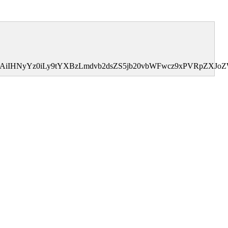
I0MDAiIHNyYz0iLy9tYXBzLmdvb2dsZS5jb20vbWFwcz9xPVRp