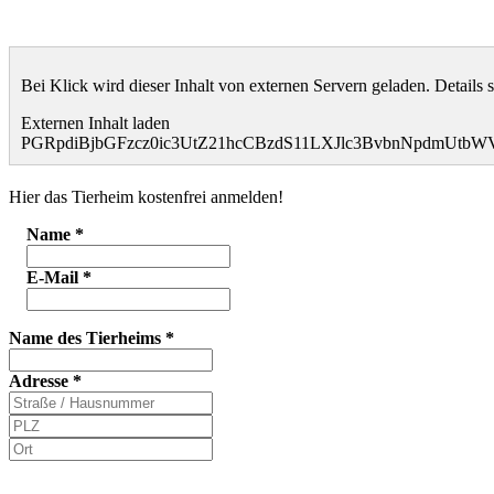
Bei Klick wird dieser Inhalt von externen Servern geladen. Details 
Externen Inhalt laden
PGRpdiBjbGFzcz0ic3UtZ21hcCBzdS11LXJlc3BvbnNpdmUt
Hier das Tierheim kostenfrei anmelden!
Name
*
E-Mail
*
Name des Tierheims
*
Adresse
*