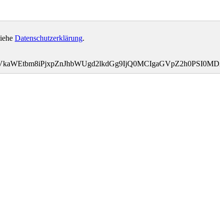
siehe
Datenschutzerklärung
.
bWVkaWEtbm8iPjxpZnJhbWUgd2lkdGg9IjQ0MCIgaGVpZ2h0PS