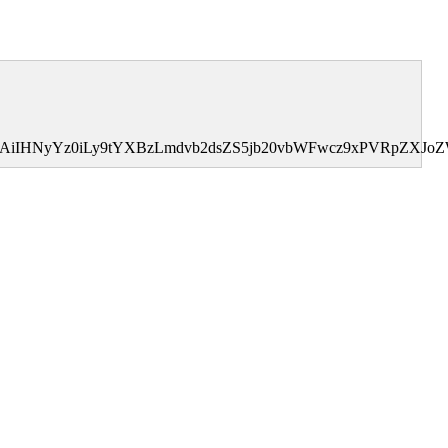
0MDAiIHNyYz0iLy9tYXBzLmdvb2dsZS5jb20vbWFwcz9xPVRpZX