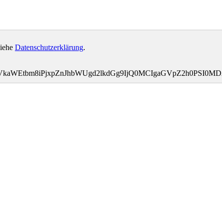
siehe
Datenschutzerklärung
.
bWVkaWEtbm8iPjxpZnJhbWUgd2lkdGg9IjQ0MCIgaGVpZ2h0PSI