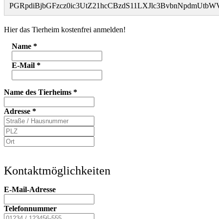
PGRpdiBjbGFzcz0ic3UtZ21hcCBzdS11LXJlc3BvbnNpdmUt
Hier das Tierheim kostenfrei anmelden!
Name
*
E-Mail
*
Name des Tierheims
*
Adresse
*
Kontaktmöglichkeiten
E-Mail-Adresse
Telefonnummer