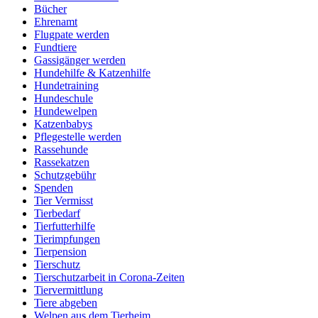
Bücher
Ehrenamt
Flugpate werden
Fundtiere
Gassigänger werden
Hundehilfe & Katzenhilfe
Hundetraining
Hundeschule
Hundewelpen
Katzenbabys
Pflegestelle werden
Rassehunde
Rassekatzen
Schutzgebühr
Spenden
Tier Vermisst
Tierbedarf
Tierfutterhilfe
Tierimpfungen
Tierpension
Tierschutz
Tierschutzarbeit in Corona-Zeiten
Tiervermittlung
Tiere abgeben
Welpen aus dem Tierheim