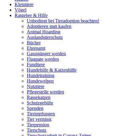
Kleintiere
Vögel
Ratgeber & Hilfe
Unbedingt bei Tieradoption beachten!
Adoptieren statt kaufen
Animal Hoarding
Auslandstierschutz
Bücher
Ehrenamt
Gassigänger werden
Flugpate werden
Fundtiere
Hundehilfe & Katzenhilfe
Hundetraining
Hundewelpen
Nutztiere
Pflegestelle werden
Rassekatzen
Schutzgebühr
Spenden
Tierimpfungen
Tier vermisst
Tierpension
Tierschutz
Tierschutzarbeit in Corona-Zeiten