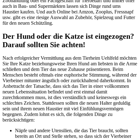
Zoohandlung oder ein Fachgeschäft für Tierbedarf und immer öfter
auch in Bau- und Supermärkten lassen sich Dinge rund ums
Haustier kaufen. Und auch Online bei Amzon, Zooplus, Fressnapf
usw. gibt es eine riesige Auswahl an Zubehör, Spielzeug und Futter
für den neuen Schützling.
Der Hund oder die Katze ist eingezogen?
Darauf sollten Sie achten!
Nach erfolgreicher Vermittlung aus dem Tierheim Uehlfeld möchten
Sie Ihre Katze beziehungsweise Ihren Hund am liebsten in die Arme
schließen und dem Tier das neue Zuhause präsentieren. Beim
Menschen besteht oftmals eine euphorische Stimmung, während der
Vierbeiner mitunter ängstlich oder zurückhaltend daherkommt. In
Anbetracht der Tatsache, dass sich das Tier in einer vollkommen
neuen Lebenssituation befindet und erst einmal damit
zurechtkommen muss, ist dies verständlich und keineswegs ein
schlechtes Zeichen. Stattdessen sollten die neuen Halter geduldig
sein und ihrem neuen Haustier mit viel Einfühlungsvermögen
begegnen. Zudem lohnt es sich, die folgenden Dinge zu
berücksichtigen:
Näpfe und andere Utensilien, die das Tier braucht, sollten
bereits an Ort und Stelle stehen, so dass sich der Vierbeiner