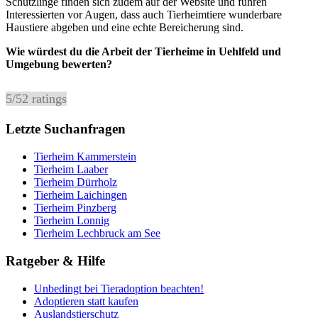
Schützlinge finden sich zudem auf der Website und führen
Interessierten vor Augen, dass auch Tierheimtiere wunderbare
Haustiere abgeben und eine echte Bereicherung sind.
Wie würdest du die Arbeit der Tierheime in Uehlfeld und
Umgebung bewerten?
5
/
5
2
ratings
Letzte Suchanfragen
Tierheim Kammerstein
Tierheim Laaber
Tierheim Dürrholz
Tierheim Laichingen
Tierheim Pinzberg
Tierheim Lonnig
Tierheim Lechbruck am See
Ratgeber & Hilfe
Unbedingt bei Tieradoption beachten!
Adoptieren statt kaufen
Auslandstierschutz