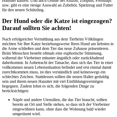
Haustier kaufen. Und auch Online bei Amzon, Zooplus, Fressnapf
usw. gibt es eine riesige Auswahl an Zubehör, Spielzeug und Futter
für den neuen Schützling.
Der Hund oder die Katze ist eingezogen?
Darauf sollten Sie achten!
Nach erfolgreicher Vermittlung aus dem Tierheim Völklingen
möchten Sie Ihre Katze beziehungsweise Ihren Hund am liebsten in
die Arme schließen und dem Tier das neue Zuhause präsentieren.
Beim Menschen besteht oftmals eine euphorische Stimmung,
während der Vierbeiner mitunter ängstlich oder zurückhaltend
daherkommt. In Anbetracht der Tatsache, dass sich das Tier in einer
vollkommen neuen Lebenssituation befindet und erst einmal damit
zurechtkommen muss, ist dies verständlich und keineswegs ein
schlechtes Zeichen. Stattdessen sollten die neuen Halter geduldig
sein und ihrem neuen Haustier mit viel Einfühlungsvermögen
begegnen. Zudem lohnt es sich, die folgenden Dinge zu
berücksichtigen:
Näpfe und andere Utensilien, die das Tier braucht, sollten
bereits an Ort und Stelle stehen, so dass sich der Vierbeiner
eingewöhnen kann, ohne dass die Wohnung bald wieder
umgeräumt wird.