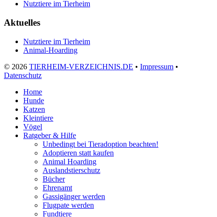
Nutztiere im Tierheim
Aktuelles
Nutztiere im Tierheim
Animal-Hoarding
©
2026
TIERHEIM-VERZEICHNIS.DE
•
Impressum
•
Datenschutz
Home
Hunde
Katzen
Kleintiere
Vögel
Ratgeber & Hilfe
Unbedingt bei Tieradoption beachten!
Adoptieren statt kaufen
Animal Hoarding
Auslandstierschutz
Bücher
Ehrenamt
Gassigänger werden
Flugpate werden
Fundtiere