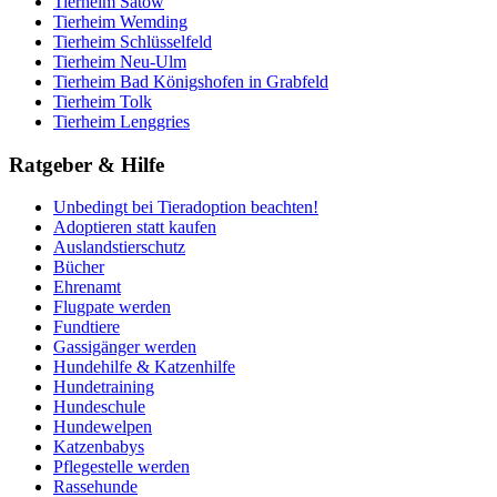
Tierheim Satow
Tierheim Wemding
Tierheim Schlüsselfeld
Tierheim Neu-Ulm
Tierheim Bad Königshofen in Grabfeld
Tierheim Tolk
Tierheim Lenggries
Ratgeber & Hilfe
Unbedingt bei Tieradoption beachten!
Adoptieren statt kaufen
Auslandstierschutz
Bücher
Ehrenamt
Flugpate werden
Fundtiere
Gassigänger werden
Hundehilfe & Katzenhilfe
Hundetraining
Hundeschule
Hundewelpen
Katzenbabys
Pflegestelle werden
Rassehunde