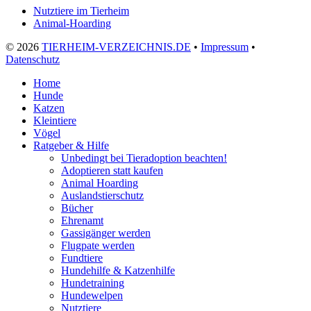
Nutztiere im Tierheim
Animal-Hoarding
©
2026
TIERHEIM-VERZEICHNIS.DE
•
Impressum
•
Datenschutz
Home
Hunde
Katzen
Kleintiere
Vögel
Ratgeber & Hilfe
Unbedingt bei Tieradoption beachten!
Adoptieren statt kaufen
Animal Hoarding
Auslandstierschutz
Bücher
Ehrenamt
Gassigänger werden
Flugpate werden
Fundtiere
Hundehilfe & Katzenhilfe
Hundetraining
Hundewelpen
Nutztiere