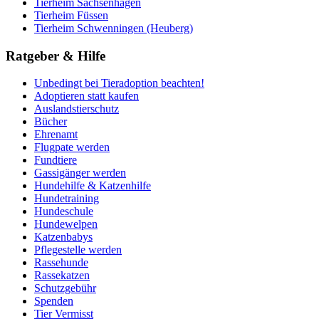
Tierheim Sachsenhagen
Tierheim Füssen
Tierheim Schwenningen (Heuberg)
Ratgeber & Hilfe
Unbedingt bei Tieradoption beachten!
Adoptieren statt kaufen
Auslandstierschutz
Bücher
Ehrenamt
Flugpate werden
Fundtiere
Gassigänger werden
Hundehilfe & Katzenhilfe
Hundetraining
Hundeschule
Hundewelpen
Katzenbabys
Pflegestelle werden
Rassehunde
Rassekatzen
Schutzgebühr
Spenden
Tier Vermisst