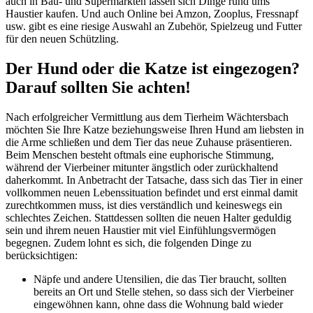
auch in Bau- und Supermärkten lassen sich Dinge rund ums
Haustier kaufen. Und auch Online bei Amzon, Zooplus, Fressnapf
usw. gibt es eine riesige Auswahl an Zubehör, Spielzeug und Futter
für den neuen Schützling.
Der Hund oder die Katze ist eingezogen?
Darauf sollten Sie achten!
Nach erfolgreicher Vermittlung aus dem Tierheim Wächtersbach
möchten Sie Ihre Katze beziehungsweise Ihren Hund am liebsten in
die Arme schließen und dem Tier das neue Zuhause präsentieren.
Beim Menschen besteht oftmals eine euphorische Stimmung,
während der Vierbeiner mitunter ängstlich oder zurückhaltend
daherkommt. In Anbetracht der Tatsache, dass sich das Tier in einer
vollkommen neuen Lebenssituation befindet und erst einmal damit
zurechtkommen muss, ist dies verständlich und keineswegs ein
schlechtes Zeichen. Stattdessen sollten die neuen Halter geduldig
sein und ihrem neuen Haustier mit viel Einfühlungsvermögen
begegnen. Zudem lohnt es sich, die folgenden Dinge zu
berücksichtigen:
Näpfe und andere Utensilien, die das Tier braucht, sollten
bereits an Ort und Stelle stehen, so dass sich der Vierbeiner
eingewöhnen kann, ohne dass die Wohnung bald wieder