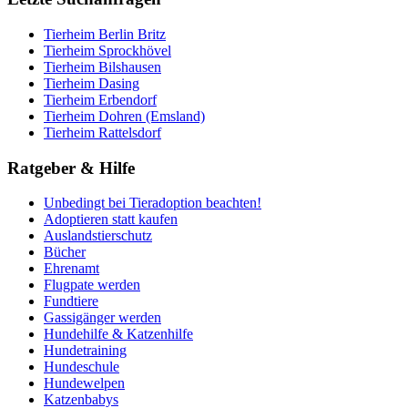
Tierheim Berlin Britz
Tierheim Sprockhövel
Tierheim Bilshausen
Tierheim Dasing
Tierheim Erbendorf
Tierheim Dohren (Emsland)
Tierheim Rattelsdorf
Ratgeber & Hilfe
Unbedingt bei Tieradoption beachten!
Adoptieren statt kaufen
Auslandstierschutz
Bücher
Ehrenamt
Flugpate werden
Fundtiere
Gassigänger werden
Hundehilfe & Katzenhilfe
Hundetraining
Hundeschule
Hundewelpen
Katzenbabys