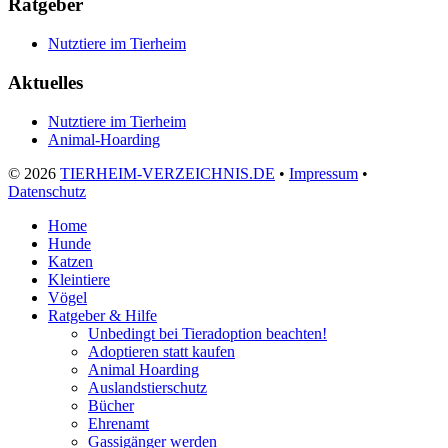
Ratgeber
Nutztiere im Tierheim
Aktuelles
Nutztiere im Tierheim
Animal-Hoarding
©
2026
TIERHEIM-VERZEICHNIS.DE
•
Impressum
•
Datenschutz
Home
Hunde
Katzen
Kleintiere
Vögel
Ratgeber & Hilfe
Unbedingt bei Tieradoption beachten!
Adoptieren statt kaufen
Animal Hoarding
Auslandstierschutz
Bücher
Ehrenamt
Gassigänger werden