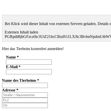
Bei Klick wird dieser Inhalt von externen Servern geladen. Details 
Externen Inhalt laden
PGRpdiBjbGFzcz0ic3UtZ21hcCBzdS11LXJlc3BvbnNpdmUt
Hier das Tierheim kostenfrei anmelden!
Name
*
E-Mail
*
Name des Tierheims
*
Adresse
*