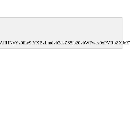
0MDAiIHNyYz0iLy9tYXBzLmdvb2dsZS5jb20vbWFwcz9xPVRpZ