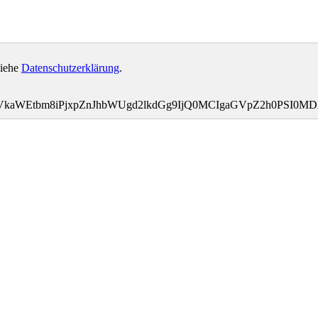
siehe
Datenschutzerklärung
.
bWVkaWEtbm8iPjxpZnJhbWUgd2lkdGg9IjQ0MCIgaGVpZ2h0PSI