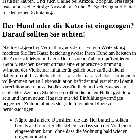
Haustier kaufen. Und auch Online bei Amzon, Zooplus, Fressnapf
usw. gibt es eine riesige Auswahl an Zubehör, Spielzeug und Futter
für den neuen Schützling.
Der Hund oder die Katze ist eingezogen?
Darauf sollten Sie achten!
Nach erfolgreicher Vermittlung aus dem Tierheim Weitersburg
möchten Sie Ihre Katze beziehungsweise Ihren Hund am liebsten in
die Arme schließen und dem Tier das neue Zuhause präsentieren.
Beim Menschen besteht oftmals eine euphorische Stimmung,
während der Vierbeiner mitunter ängstlich oder zurückhaltend
daherkommt. In Anbetracht der Tatsache, dass sich das Tier in einer
vollkommen neuen Lebenssituation befindet und erst einmal damit
zurechtkommen muss, ist dies verständlich und keineswegs ein
schlechtes Zeichen. Stattdessen sollten die neuen Halter geduldig
sein und ihrem neuen Haustier mit viel Einfühlungsvermögen
begegnen. Zudem lohnt es sich, die folgenden Dinge zu
berücksichtigen:
Näpfe und andere Utensilien, die das Tier braucht, sollten
bereits an Ort und Stelle stehen, so dass sich der Vierbeiner
eingewöhnen kann, ohne dass die Wohnung bald wieder
umgeräumt wird.