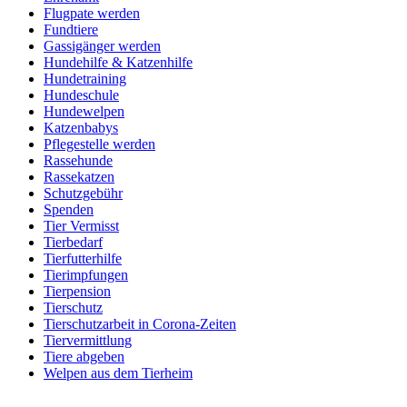
Flugpate werden
Fundtiere
Gassigänger werden
Hundehilfe & Katzenhilfe
Hundetraining
Hundeschule
Hundewelpen
Katzenbabys
Pflegestelle werden
Rassehunde
Rassekatzen
Schutzgebühr
Spenden
Tier Vermisst
Tierbedarf
Tierfutterhilfe
Tierimpfungen
Tierpension
Tierschutz
Tierschutzarbeit in Corona-Zeiten
Tiervermittlung
Tiere abgeben
Welpen aus dem Tierheim