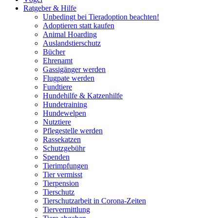
Ratgeber & Hilfe
Unbedingt bei Tieradoption beachten!
Adoptieren statt kaufen
Animal Hoarding
Auslandstierschutz
Bücher
Ehrenamt
Gassigänger werden
Flugpate werden
Fundtiere
Hundehilfe & Katzenhilfe
Hundetraining
Hundewelpen
Nutztiere
Pflegestelle werden
Rassekatzen
Schutzgebühr
Spenden
Tierimpfungen
Tier vermisst
Tierpension
Tierschutz
Tierschutzarbeit in Corona-Zeiten
Tiervermittlung