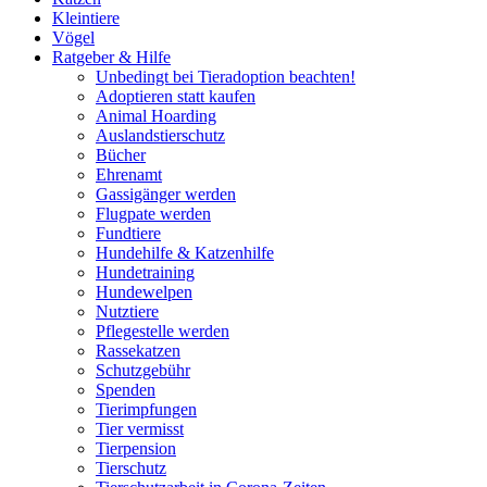
Kleintiere
Vögel
Ratgeber & Hilfe
Unbedingt bei Tieradoption beachten!
Adoptieren statt kaufen
Animal Hoarding
Auslandstierschutz
Bücher
Ehrenamt
Gassigänger werden
Flugpate werden
Fundtiere
Hundehilfe & Katzenhilfe
Hundetraining
Hundewelpen
Nutztiere
Pflegestelle werden
Rassekatzen
Schutzgebühr
Spenden
Tierimpfungen
Tier vermisst
Tierpension
Tierschutz