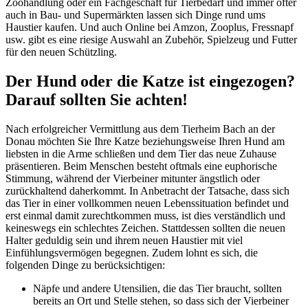
Zoohandlung oder ein Fachgeschäft für Tierbedarf und immer öfter
auch in Bau- und Supermärkten lassen sich Dinge rund ums
Haustier kaufen. Und auch Online bei Amzon, Zooplus, Fressnapf
usw. gibt es eine riesige Auswahl an Zubehör, Spielzeug und Futter
für den neuen Schützling.
Der Hund oder die Katze ist eingezogen?
Darauf sollten Sie achten!
Nach erfolgreicher Vermittlung aus dem Tierheim Bach an der
Donau möchten Sie Ihre Katze beziehungsweise Ihren Hund am
liebsten in die Arme schließen und dem Tier das neue Zuhause
präsentieren. Beim Menschen besteht oftmals eine euphorische
Stimmung, während der Vierbeiner mitunter ängstlich oder
zurückhaltend daherkommt. In Anbetracht der Tatsache, dass sich
das Tier in einer vollkommen neuen Lebenssituation befindet und
erst einmal damit zurechtkommen muss, ist dies verständlich und
keineswegs ein schlechtes Zeichen. Stattdessen sollten die neuen
Halter geduldig sein und ihrem neuen Haustier mit viel
Einfühlungsvermögen begegnen. Zudem lohnt es sich, die
folgenden Dinge zu berücksichtigen:
Näpfe und andere Utensilien, die das Tier braucht, sollten
bereits an Ort und Stelle stehen, so dass sich der Vierbeiner