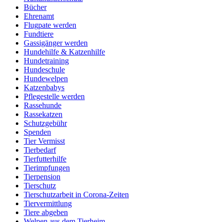
Bücher
Ehrenamt
Flugpate werden
Fundtiere
Gassigänger werden
Hundehilfe & Katzenhilfe
Hundetraining
Hundeschule
Hundewelpen
Katzenbabys
Pflegestelle werden
Rassehunde
Rassekatzen
Schutzgebühr
Spenden
Tier Vermisst
Tierbedarf
Tierfutterhilfe
Tierimpfungen
Tierpension
Tierschutz
Tierschutzarbeit in Corona-Zeiten
Tiervermittlung
Tiere abgeben
Welpen aus dem Tierheim