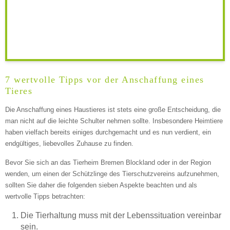
LOGO HOCHLADEN
Keine Datei ausgewählt
7 wertvolle Tipps vor der Anschaffung eines
Tieres
Montag
Die Anschaffung eines Haustieres ist stets eine große Entscheidung, die
man nicht auf die leichte Schulter nehmen sollte. Insbesondere Heimtiere
—
haben vielfach bereits einiges durchgemacht und es nun verdient, ein
endgültiges, liebevolles Zuhause zu finden.
ÖFFNUNGSZEITEN HINZUFÜGEN
Bevor Sie sich an das Tierheim Bremen Blockland oder in der Region
wenden, um einen der Schützlinge des Tierschutzvereins aufzunehmen,
sollten Sie daher die folgenden sieben Aspekte beachten und als
Dienstag
wertvolle Tipps betrachten:
Die Tierhaltung muss mit der Lebenssituation vereinbar
—
sein.