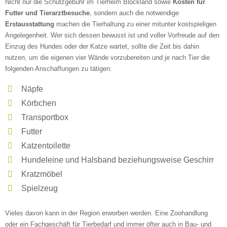
Nicht nur die Schutzgebühr im Tierheim Blockland sowie
Kosten für
Freitag
Futter und Tierarztbesuche
, sondern auch die notwendige
Erstausstattung
machen die Tierhaltung zu einer mitunter kostspieligen
Angelegenheit. Wer sich dessen bewusst ist und voller Vorfreude auf den
—
Einzug des Hundes oder der Katze wartet, sollte die Zeit bis dahin
nutzen, um die eigenen vier Wände vorzubereiten und je nach Tier die
folgenden Anschaffungen zu tätigen:
ÖFFNUNGSZEITEN HINZUFÜGEN
Näpfe
Samstag
Körbchen
Transportbox
Futter
—
Katzentoilette
Hundeleine und Halsband beziehungsweise Geschirr
ÖFFNUNGSZEITEN HINZUFÜGEN
Kratzmöbel
Spielzeug
Sonntag
Vieles davon kann in der Region erworben werden. Eine Zoohandlung
oder ein Fachgeschäft für Tierbedarf und immer öfter auch in Bau- und