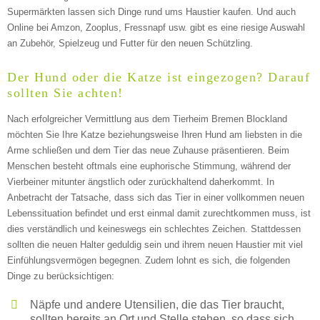
Mit Absenden der Daten akzeptiere ich die
Supermärkten lassen sich Dinge rund ums Haustier kaufen. Und auch
AGB`s
.
Online bei Amzon, Zooplus, Fressnapf usw. gibt es eine riesige Auswahl
an Zubehör, Spielzeug und Futter für den neuen Schützling.
ABSENDEN
Der Hund oder die Katze ist eingezogen? Darauf
sollten Sie achten!
Nach erfolgreicher Vermittlung aus dem Tierheim Bremen Blockland
möchten Sie Ihre Katze beziehungsweise Ihren Hund am liebsten in die
Arme schließen und dem Tier das neue Zuhause präsentieren. Beim
Menschen besteht oftmals eine euphorische Stimmung, während der
Vierbeiner mitunter ängstlich oder zurückhaltend daherkommt. In
Anbetracht der Tatsache, dass sich das Tier in einer vollkommen neuen
Lebenssituation befindet und erst einmal damit zurechtkommen muss, ist
dies verständlich und keineswegs ein schlechtes Zeichen. Stattdessen
sollten die neuen Halter geduldig sein und ihrem neuen Haustier mit viel
Einfühlungsvermögen begegnen. Zudem lohnt es sich, die folgenden
Dinge zu berücksichtigen:
Näpfe und andere Utensilien, die das Tier braucht,
sollten bereits an Ort und Stelle stehen, so dass sich