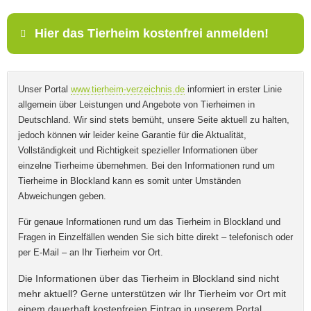
Telefonnummer
Hier das Tierheim kostenfrei anmelden!
Mit Absenden der Daten akzeptiere ich die
AGB`s
.
Name
*
Unser Portal
www.tierheim-verzeichnis.de
informiert in erster Linie
allgemein über Leistungen und Angebote von Tierheimen in
Deutschland. Wir sind stets bemüht, unsere Seite aktuell zu halten,
ABSENDEN
jedoch können wir leider keine Garantie für die Aktualität,
Vollständigkeit und Richtigkeit spezieller Informationen über
E-Mail
*
einzelne Tierheime übernehmen. Bei den Informationen rund um
Tierheime in Blockland kann es somit unter Umständen
Abweichungen geben.
Für genaue Informationen rund um das Tierheim in Blockland und
Fragen in Einzelfällen wenden Sie sich bitte direkt – telefonisch oder
Name des Tierheims
*
per E-Mail – an Ihr Tierheim vor Ort.
Die Informationen über das Tierheim in Blockland sind nicht
mehr aktuell? Gerne unterstützen wir Ihr Tierheim vor Ort mit
einem dauerhaft kostenfreien Eintrag in unserem Portal.
Adresse
*