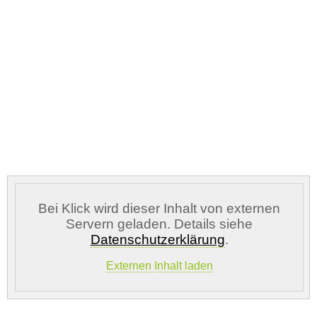
Vermisst seit
Ort des Verschwindens
Bei Klick wird dieser Inhalt von externen
Kontaktdaten des Besitzers
Servern geladen. Details siehe
Datenschutzerklärung
.
E-Mail-Adresse
*
Externen Inhalt laden