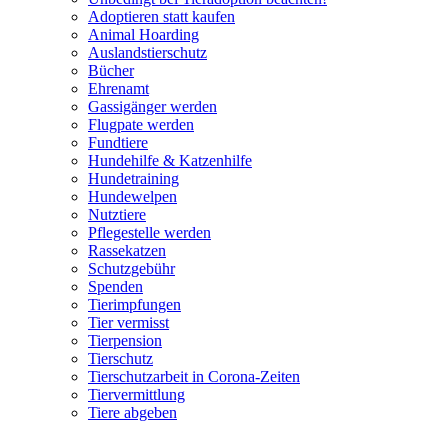
Adoptieren statt kaufen
Animal Hoarding
Auslandstierschutz
Bücher
Ehrenamt
Gassigänger werden
Flugpate werden
Fundtiere
Hundehilfe & Katzenhilfe
Hundetraining
Hundewelpen
Nutztiere
Pflegestelle werden
Rassekatzen
Schutzgebühr
Spenden
Tierimpfungen
Tier vermisst
Tierpension
Tierschutz
Tierschutzarbeit in Corona-Zeiten
Tiervermittlung
Tiere abgeben