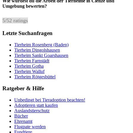
Wie würdest du die Arbeit der Tierheime in Clenze und
Umgebung bewerten?
5
/
5
2
ratings
Letzte Suchanfragen
Tierheim Rosenberg (Baden)
Tierheim Dingolshausen
Tierheim Sankt Goarshausen
Tierheim Farnstädt
Tierheim Gotha
Tierheim Walluf
Tierheim Rötgesbüttel
Ratgeber & Hilfe
Unbedingt bei Tieradoption beachten!
Adoptieren statt kaufen
Auslandstierschutz
Bücher
Ehrenamt
Flugpate werden
Fundtiere