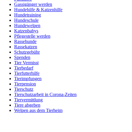
Gassigänger werden
Hundehilfe & Katzenhilfe
Hundetraining
Hundeschule
Hundewelpen
Katzenbabys
Pflegestelle werden
Rassehunde
Rassekatzen
Schutzgebühr
Spenden
Tier Vermisst
Tierbedarf
Tierfutterhilfe
Tierimpfungen
Tierpension
Tierschutz
Tierschutzarbeit in Corona-Zeiten
Tiervermittlung
Tiere abgeben
Welpen aus dem Tierheim